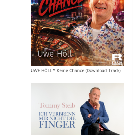
UWE HÖLL * Keine Chance (Download-Track)