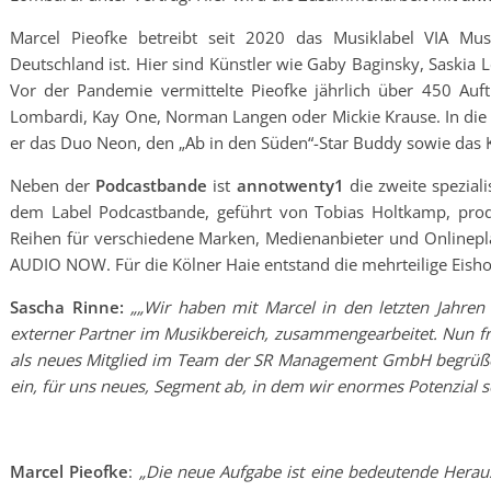
Marcel Pieofke betreibt seit 2020 das Musiklabel VIA Mus
Deutschland ist. Hier sind Künstler wie Gaby Baginsky, Saskia
Vor der Pandemie vermittelte Pieofke jährlich über 450 Auftri
Lombardi, Kay One, Norman Langen oder Mickie Krause. In di
er das Duo Neon, den „Ab in den Süden“-Star Buddy sowie das 
Neben der
Podcastbande
ist
annotwenty1
die zweite spezial
dem Label Podcastbande, geführt von Tobias Holtkamp, pro
Reihen für verschiedene Marken, Medienanbieter und Onlinepl
AUDIO NOW. Für die Kölner Haie entstand die mehrteilige Eish
Sascha Rinne:
„„Wir haben mit Marcel in den letzten Jahren b
externer Partner im Musikbereich, zusammengearbeitet. Nun fre
als neues Mitglied im Team der SR Management GmbH begrüßen
ein, für uns neues, Segment ab, in dem wir enormes Potenzial 
Marcel Pieofke
:
„Die neue Aufgabe ist eine bedeutende Herau