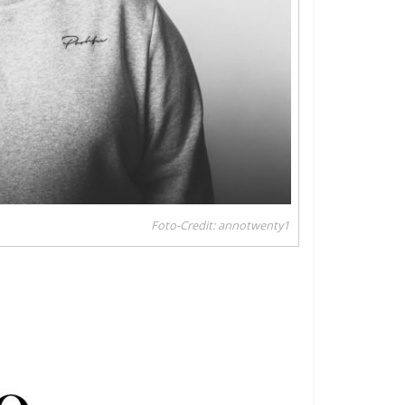
Foto-Credit: annotwenty1