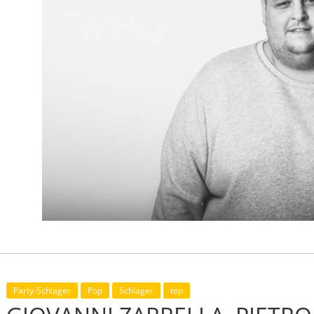
Party-Schlager
Pop
Schlager
top