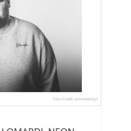
Foto-Credit: annotwenty1