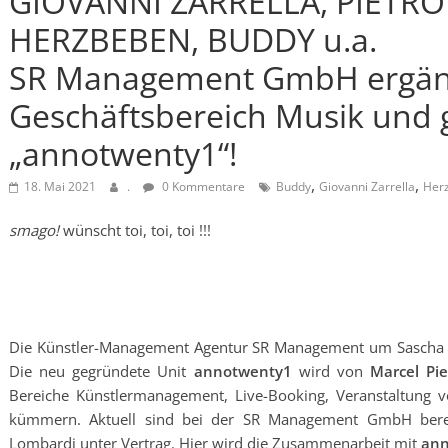
GIOVANNI ZARRELLA, PIETRO
HERZBEBEN, BUDDY u.a.
SR Management GmbH ergänz
Geschäftsbereich Musik und 
„annotwenty1“!
,
,
18. Mai 2021
.
0 Kommentare
Buddy
Giovanni Zarrella
Her
smago!
wünscht toi, toi, toi !!!
Die Künstler-Management Agentur SR Management um Sascha Rin
Die neu gegründete Unit
annotwenty1
wird von
Marcel Pi
Bereiche Künstlermanagement, Live-Booking, Veranstaltung v
kümmern. Aktuell sind bei der SR Management GmbH bereit
Lombardi unter Vertrag. Hier wird die Zusammenarbeit mit
an