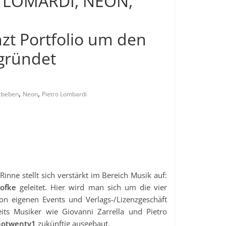
 LOMARDI, NEON,
t Portfolio um den
gründet
,
,
zbeben
Neon
Pietro Lombardi
ne stellt sich verstärkt im Bereich Musik auf:
eofke
geleitet. Hier wird man sich um die vier
on eigenen Events und Verlags-/Lizenzgeschäft
s Musiker wie Giovanni Zarrella und Pietro
notwenty1
zukünftig ausgebaut.