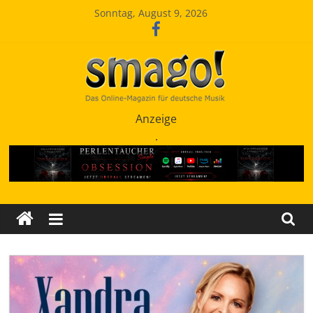
Zum
Sonntag, August 9, 2026
Inhalt
springen
Smago
Anzeige
.
SchlagerMAGazinOnline