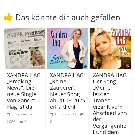
Das könnte dir auch gefallen
XANDRA HAG
XANDRA HAG
XANDRA HAG
„Breaking
„Keine
Der Song
News“: Die
Zauberei“:
„Meine
neue Single
Neuer Song
letzten
von Xandra
ab 20.06.2025
Tränen“
Hag ist da!
erhältlich!
erzählt vom
Abschied von
3. September
17. Juni 2025
der
2022
0
0
Vergangenhei
t und dem