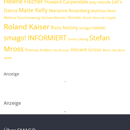
Helene Fischer
Howard Carpendale
Let's
Joey Heindle
Maite Kelly
Dance
Marianne Rosenberg
Matthias Reim
Melissa Naschenweng
Michelle
Michael Wendler
Nicole
Nino de Angelo
Roland Kaiser
Ross Antony
smago! AWARD
Stefan
smago! INFORMIERT
Sonia Liebing
Mross
Vincent Gross
Thomas Anders
Uta Bresan
Wenn die Musi
spielt
Anzeige
.
.
Anzeige
.
.