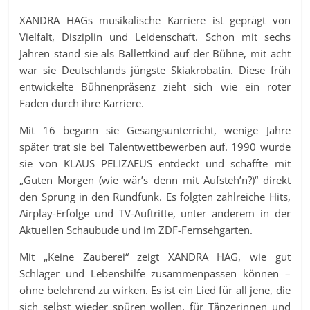
XANDRA HAGs musikalische Karriere ist geprägt von
Vielfalt, Disziplin und Leidenschaft. Schon mit sechs
Jahren stand sie als Ballettkind auf der Bühne, mit acht
war sie Deutschlands jüngste Skiakrobatin. Diese früh
entwickelte Bühnenpräsenz zieht sich wie ein roter
Faden durch ihre Karriere.
Mit 16 begann sie Gesangsunterricht, wenige Jahre
später trat sie bei Talentwettbewerben auf. 1990 wurde
sie von KLAUS PELIZAEUS entdeckt und schaffte mit
„Guten Morgen (wie wär’s denn mit Aufsteh’n?)“ direkt
den Sprung in den Rundfunk. Es folgten zahlreiche Hits,
Airplay-Erfolge und TV-Auftritte, unter anderem in der
Aktuellen Schaubude und im ZDF-Fernsehgarten.
Mit „Keine Zauberei“ zeigt XANDRA HAG, wie gut
Schlager und Lebenshilfe zusammenpassen können –
ohne belehrend zu wirken. Es ist ein Lied für all jene, die
sich selbst wieder spüren wollen, für Tänzerinnen und