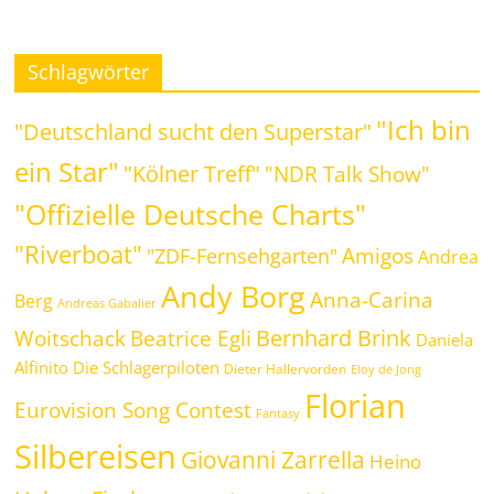
Schlagwörter
"Ich bin
"Deutschland sucht den Superstar"
ein Star"
"Kölner Treff"
"NDR Talk Show"
"Offizielle Deutsche Charts"
"Riverboat"
Amigos
"ZDF-Fernsehgarten"
Andrea
Andy Borg
Anna-Carina
Berg
Andreas Gabalier
Bernhard Brink
Beatrice Egli
Woitschack
Daniela
Alfinito
Die Schlagerpiloten
Dieter Hallervorden
Eloy de Jong
Florian
Eurovision Song Contest
Fantasy
Silbereisen
Giovanni Zarrella
Heino