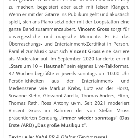
zu machen, begeistert aber auch mit leisen Klängen.
Wenn er mit der Gitarre ins Publikum geht und akustisch
spielt, sich ans Piano setzt oder mit der Loopstation eine
ganze Band zusammenzaubert.
Vincent Gross
sorgt für
unvergessliche und magische Momente. Er ist das
Überraschungs- und Entertainment-Zertifikat in Person.
Parallel zur Musik baut sich
Vincent Gross
eine Karriere
als Moderator auf. Im September 2020 lancierte er mit
„Stars um 10 – Hautnah“
sein eigenes Live-Talkformat.
32 Wochen begrüßte er jeweils sonntags um 10:00 Uhr
Persönlichkeiten aus der Entertainment- und
Medienszene wie Markus Krebs, Lutz van der Horst,
Susanne Klehn, Giovanni Zarella, Thomas Anders, Elton,
Thomas Rath, Ross Antony uvm. Seit 2021 moderiert
Vincent Gross im Rahmen der von Stefan Mross
präsentierten Sendung „
Immer wieder sonntags“ (Das
Erste /ARD)
„Das große Musikquiz“
.
Textquelle:
Kahé PR & Dialog (Textvorlage)