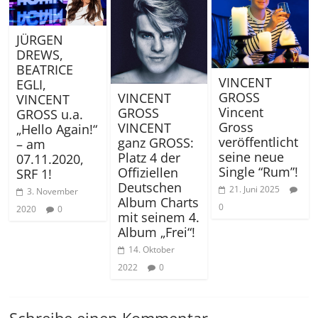
JÜRGEN
DREWS,
BEATRICE
VINCENT
EGLI,
GROSS
VINCENT
VINCENT
Vincent
GROSS
GROSS u.a.
Gross
VINCENT
„Hello Again!“
veröffentlicht
ganz GROSS:
– am
seine neue
Platz 4 der
07.11.2020,
Single “Rum”!
Offiziellen
SRF 1!
Deutschen
21. Juni 2025
3. November
Album Charts
0
2020
0
mit seinem 4.
Album „Frei“!
14. Oktober
2022
0