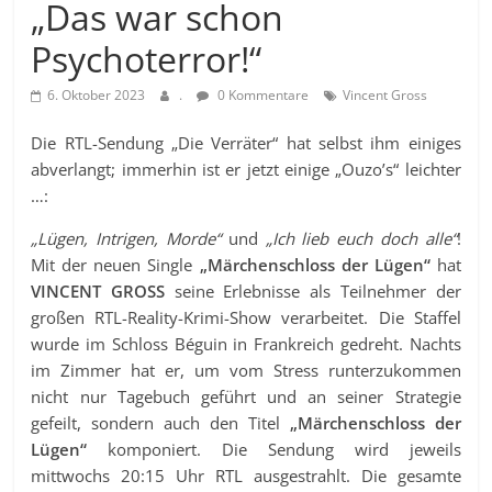
„Das war schon
Psychoterror!“
6. Oktober 2023
.
0 Kommentare
Vincent Gross
Die RTL-Sendung „Die Verräter“ hat selbst ihm einiges
abverlangt; immerhin ist er jetzt einige „Ouzo’s“ leichter
…:
„Lügen, Intrigen, Morde“
und
„Ich lieb euch doch alle“
!
Mit der neuen Single
„Märchenschloss der Lügen“
hat
VINCENT GROSS
seine Erlebnisse als Teilnehmer der
großen RTL-Reality-Krimi-Show verarbeitet. Die Staffel
wurde im Schloss Béguin in Frankreich gedreht. Nachts
im Zimmer hat er, um vom Stress runterzukommen
nicht nur Tagebuch geführt und an seiner Strategie
gefeilt, sondern auch den Titel
„Märchenschloss der
Lügen“
komponiert. Die Sendung wird jeweils
mittwochs 20:15 Uhr RTL ausgestrahlt. Die gesamte