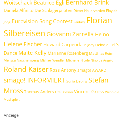
Bernhard Brink
Woitschack
Beatrice Egli
Daniela Alfinito
Die Schlagerpiloten
Dieter Hallervorden
Eloy de
Florian
Eurovision Song Contest
Jong
Fantasy
Silbereisen
Giovanni Zarrella
Heino
Helene Fischer
Howard Carpendale
Let's
Joey Heindle
Maite Kelly
Dance
Marianne Rosenberg
Matthias Reim
Melissa Naschenweng
Michelle
Michael Wendler
Nicole
Nino de Angelo
Roland Kaiser
Ross Antony
smago! AWARD
Stefan
smago! INFORMIERT
Sonia Liebing
Mross
Vincent Gross
Thomas Anders
Uta Bresan
Wenn die
Musi spielt
Anzeige
.
.