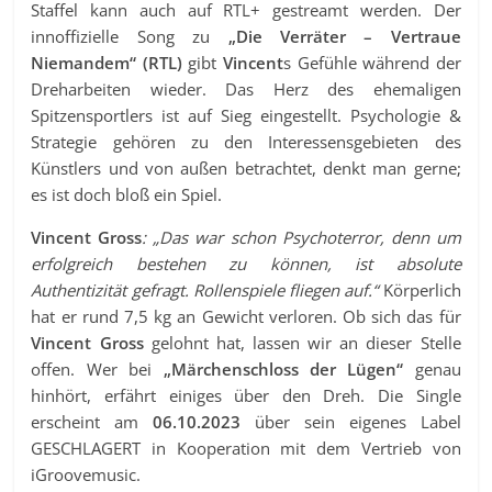
Staffel kann auch auf RTL+ gestreamt werden. Der
innoffizielle Song zu
„Die Verräter – Vertraue
Niemandem“
(RTL)
gibt
Vincent
s Gefühle während der
Dreharbeiten wieder. Das Herz des ehemaligen
Spitzensportlers ist auf Sieg eingestellt. Psychologie &
Strategie gehören zu den Interessensgebieten des
Künstlers und von außen betrachtet, denkt man gerne;
es ist doch bloß ein Spiel.
Vincent Gross
: „Das war schon Psychoterror, denn um
erfolgreich bestehen zu können, ist absolute
Authentizität gefragt. Rollenspiele fliegen auf.“
Körperlich
hat er rund 7,5 kg an Gewicht verloren. Ob sich das für
Vincent Gross
gelohnt hat, lassen wir an dieser Stelle
offen. Wer bei
„Märchenschloss der Lügen“
genau
hinhört, erfährt einiges über den Dreh. Die Single
erscheint am
06.10.2023
über sein eigenes Label
GESCHLAGERT in Kooperation mit dem Vertrieb von
iGroovemusic.