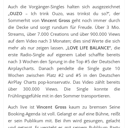
Auch die Vorgänger-Singles halten sich ausgezeichnet
„
OUZO
– Ich trink Ouzo, was trinkst du so?“, der
Sommerhit von
Vincent Gross
geht noch immer durch
die Decke und sorgt rundum für Freude. Über 3 Mio.
Streams, über 7.000 Creations und über 900.000 Views
auf dem Video nach 3 Monaten; dies sind Werte die sich
mehr als nur zeigen lassen. „
LOVE LIFE BALANCE“
, die
erste Radio-Single auf eigenem Label schaffte bereits
nach 3 Wochen den Sprung in die Top #5 der Deutschen
Airplaycharts. Danach pendelte die Single gute 10
Wochen zwischen Platz #2 und #5 in den Deutschen
AirPlay Charts pop-konservativ. Das Video zählt bereits
über 300.000 Views. Die Single konnte die
Frühlingsgefühle mit in den Sommer transportieren.
Auch live ist
Vincent Gross
kaum zu bremsen Seine
Booking-Agenda ist voll. Gelangt er auf eine Bühne, reißt
er sein Publikum mit. Bei ihm wird gesungen, gelacht
und getanzt. Er versteht es mit seinem Publikum Party