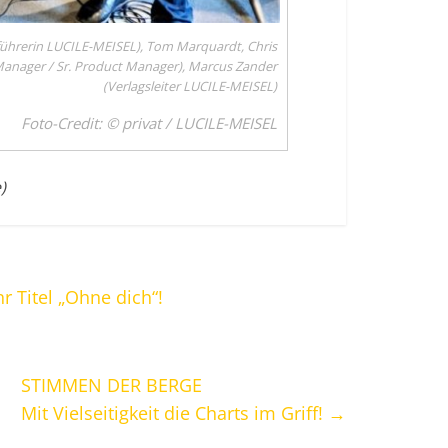
tsführerin LUCILE-MEISEL), Tom Marquardt, Chris
Manager / Sr. Product Manager), Marcus Zander
(Verlagsleiter LUCILE-MEISEL)
Foto-Credit: © privat / LUCILE-MEISEL
)
r Titel „Ohne dich“!
STIMMEN DER BERGE
Mit Vielseitigkeit die Charts im Griff!
→