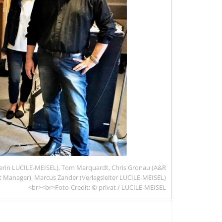
ührerin LUCILE-MEISEL), Tom Marquardt, Chris Gronau (A&R
t Manager), Marcus Zander (Verlagsleiter LUCILE-MEISEL)
<br><br>Foto-Credit: © privat / LUCILE-MEISEL