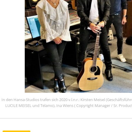
In den Hansa-Studios trafen sich 2020 v.l.n.r.: Kirsten Meisel (Geschäftsf
LUCILE MEISEL und Telamo), Ina Wiens ( Copyright Manager / Sr. Produc