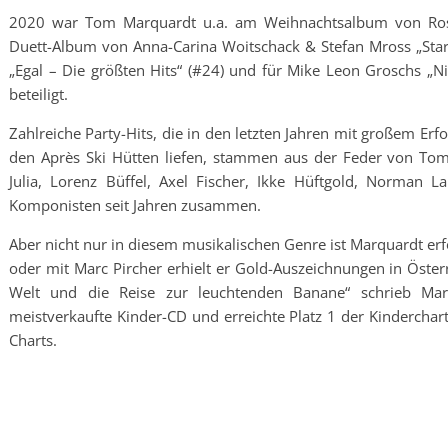
2020 war Tom Marquardt u.a. am Weihnachtsalbum von Ross 
Duett-Album von Anna-Carina Woitschack & Stefan Mross „Sta
„Egal – Die größten Hits“ (#24) und für Mike Leon Groschs „N
beteiligt.
Zahlreiche Party-Hits, die in den letzten Jahren mit großem Erf
den Après Ski Hütten liefen, stammen aus der Feder von Tom
Julia, Lorenz Büffel, Axel Fischer, Ikke Hüftgold, Norman
Komponisten seit Jahren zusammen.
Aber nicht nur in diesem musikalischen Genre ist Marquardt erfo
oder mit Marc Pircher erhielt er Gold-Auszeichnungen in Öster
Welt und die Reise zur leuchtenden Banane“ schrieb Ma
meistverkaufte Kinder-CD und erreichte Platz 1 der Kinderchar
Charts.