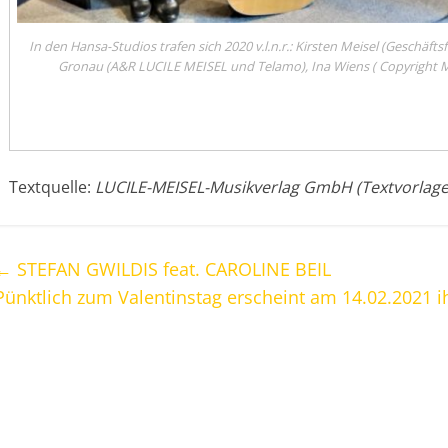
In den Hansa-Studios trafen sich 2020 v.l.n.r.: Kirsten Meisel (Geschäf
Gronau (A&R LUCILE MEISEL und Telamo), Ina Wiens ( Copyright 
Textquelle:
LUCILE-MEISEL-Musikverlag GmbH (Textvorlage
←
STEFAN GWILDIS feat. CAROLINE BEIL
Pünktlich zum Valentinstag erscheint am 14.02.2021 ih