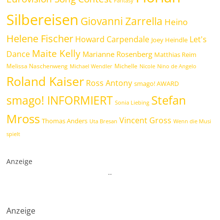
Fantasy
Silbereisen
Giovanni Zarrella
Heino
Helene Fischer
Howard Carpendale
Let's
Joey Heindle
Maite Kelly
Dance
Marianne Rosenberg
Matthias Reim
Melissa Naschenweng
Michelle
Michael Wendler
Nicole
Nino de Angelo
Roland Kaiser
Ross Antony
smago! AWARD
Stefan
smago! INFORMIERT
Sonia Liebing
Mross
Vincent Gross
Thomas Anders
Uta Bresan
Wenn die Musi
spielt
Anzeige
.
.
Anzeige