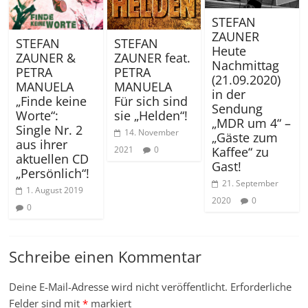
STEFAN
ZAUNER
STEFAN
STEFAN
Heute
ZAUNER &
ZAUNER feat.
Nachmittag
PETRA
PETRA
(21.09.2020)
MANUELA
MANUELA
in der
„Finde keine
Für sich sind
Sendung
Worte“:
sie „Helden“!
„MDR um 4“ –
Single Nr. 2
14. November
„Gäste zum
aus ihrer
2021
0
Kaffee“ zu
aktuellen CD
Gast!
„Persönlich“!
21. September
1. August 2019
2020
0
0
Schreibe einen Kommentar
Deine E-Mail-Adresse wird nicht veröffentlicht.
Erforderliche
Felder sind mit
*
markiert