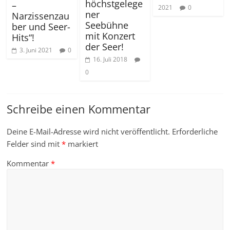
höchstgelege
–
2021
0
ner
Narzissenzau
Seebühne
ber und Seer-
mit Konzert
Hits“!
der Seer!
3. Juni 2021
0
16. Juli 2018
0
Schreibe einen Kommentar
Deine E-Mail-Adresse wird nicht veröffentlicht.
Erforderliche
Felder sind mit
*
markiert
Kommentar
*