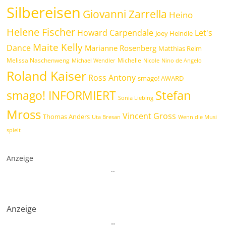
Silbereisen
Giovanni Zarrella
Heino
Helene Fischer
Howard Carpendale
Let's
Joey Heindle
Maite Kelly
Dance
Marianne Rosenberg
Matthias Reim
Melissa Naschenweng
Michelle
Michael Wendler
Nicole
Nino de Angelo
Roland Kaiser
Ross Antony
smago! AWARD
Stefan
smago! INFORMIERT
Sonia Liebing
Mross
Vincent Gross
Thomas Anders
Uta Bresan
Wenn die Musi
spielt
Anzeige
.
.
Anzeige
.
.