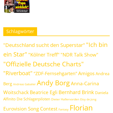
Schlagwörter
"Ich bin
"Deutschland sucht den Superstar"
ein Star"
"Kölner Treff"
"NDR Talk Show"
"Offizielle Deutsche Charts"
"Riverboat"
Amigos
"ZDF-Fernsehgarten"
Andrea
Andy Borg
Anna-Carina
Berg
Andreas Gabalier
Bernhard Brink
Beatrice Egli
Woitschack
Daniela
Alfinito
Die Schlagerpiloten
Dieter Hallervorden
Eloy de Jong
Florian
Eurovision Song Contest
Fantasy