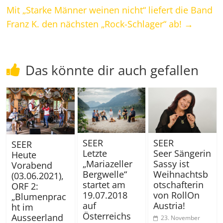
Mit „Starke Männer weinen nicht“ liefert die Band
Franz K. den nächsten „Rock-Schlager“ ab!
→
Das könnte dir auch gefallen
SEER
SEER
SEER
Letzte
Seer Sängerin
Heute
„Mariazeller
Sassy ist
Vorabend
Bergwelle“
Weihnachtsb
(03.06.2021),
startet am
otschafterin
ORF 2:
19.07.2018
von RollOn
„Blumenprac
auf
Austria!
ht im
Österreichs
Ausseerland
23. November