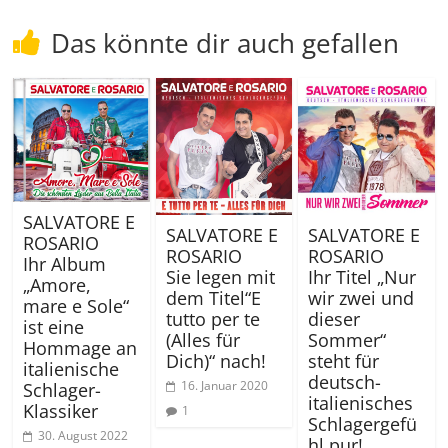
Das könnte dir auch gefallen
SALVATORE E
SALVATORE E
SALVATORE E
ROSARIO
ROSARIO
ROSARIO
Ihr Album
Sie legen mit
Ihr Titel „Nur
„Amore,
dem Titel“E
wir zwei und
mare e Sole“
tutto per te
dieser
ist eine
(Alles für
Sommer“
Hommage an
Dich)“ nach!
steht für
italienische
deutsch-
16. Januar 2020
Schlager-
italienisches
Klassiker
1
Schlagergefü
30. August 2022
hl pur!