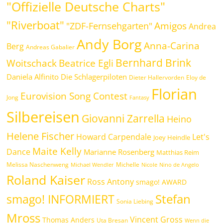
"Offizielle Deutsche Charts"
"Riverboat"
Amigos
"ZDF-Fernsehgarten"
Andrea
Andy Borg
Anna-Carina
Berg
Andreas Gabalier
Bernhard Brink
Woitschack
Beatrice Egli
Daniela Alfinito
Die Schlagerpiloten
Dieter Hallervorden
Eloy de
Florian
Eurovision Song Contest
Jong
Fantasy
Silbereisen
Giovanni Zarrella
Heino
Helene Fischer
Howard Carpendale
Let's
Joey Heindle
Maite Kelly
Dance
Marianne Rosenberg
Matthias Reim
Melissa Naschenweng
Michelle
Michael Wendler
Nicole
Nino de Angelo
Roland Kaiser
Ross Antony
smago! AWARD
Stefan
smago! INFORMIERT
Sonia Liebing
Mross
Vincent Gross
Thomas Anders
Uta Bresan
Wenn die