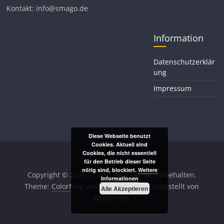
Kontakt: info@smago.de
Information
Datenschutzerklär
ung
Impressum
Diese Webseite benutzt
Cookies. Aktuell sind
Cookies, die nicht essentiell
für den Betrieb dieser Seite
nötig sind, blockiert.
Weitere
Copyright © 2026
Smago
. Alle Rechte vorbehalten.
Informationen
Theme:
ColorMag
von ThemeGrill. Bereitgestellt von
Alle Akzeptieren
WordPress
.