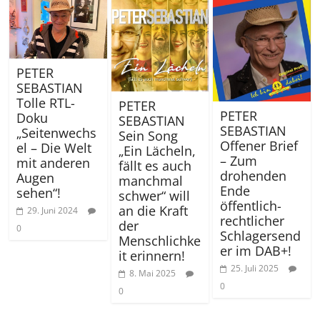
PETER
SEBASTIAN
Tolle RTL-
PETER
PETER
Doku
SEBASTIAN
SEBASTIAN
„Seitenwechs
Sein Song
Offener Brief
el – Die Welt
„Ein Lächeln,
– Zum
mit anderen
fällt es auch
drohenden
Augen
manchmal
Ende
sehen“!
schwer“ will
öffentlich-
an die Kraft
29. Juni 2024
rechtlicher
der
0
Schlagersend
Menschlichke
er im DAB+!
it erinnern!
25. Juli 2025
8. Mai 2025
0
0