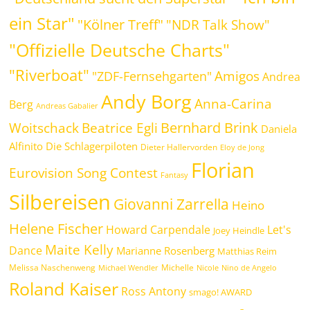
ein Star"
"Kölner Treff"
"NDR Talk Show"
"Offizielle Deutsche Charts"
"Riverboat"
Amigos
"ZDF-Fernsehgarten"
Andrea
Andy Borg
Anna-Carina
Berg
Andreas Gabalier
Bernhard Brink
Beatrice Egli
Woitschack
Daniela
Alfinito
Die Schlagerpiloten
Dieter Hallervorden
Eloy de Jong
Florian
Eurovision Song Contest
Fantasy
Silbereisen
Giovanni Zarrella
Heino
Helene Fischer
Howard Carpendale
Let's
Joey Heindle
Maite Kelly
Dance
Marianne Rosenberg
Matthias Reim
Melissa Naschenweng
Michelle
Michael Wendler
Nicole
Nino de Angelo
Roland Kaiser
Ross Antony
smago! AWARD