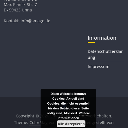
Max-Planck-Str. 7
D- 59423 Unna
Kontakt: info@smago.de
Information
Datenschutzerklär
ung
Impressum
Diese Webseite benutzt
Cookies. Aktuell sind
Cookies, die nicht essentiell
für den Betrieb dieser Seite
nötig sind, blockiert.
Weitere
Copyright © 2026
Smago
. Alle Rechte vorbehalten.
Informationen
Theme:
ColorMag
von ThemeGrill. Bereitgestellt von
Alle Akzeptieren