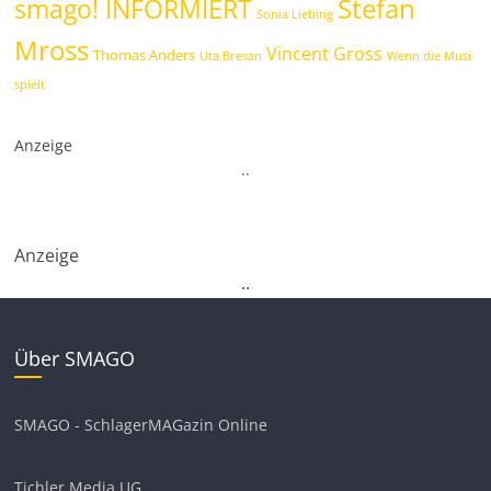
Stefan
smago! INFORMIERT
Sonia Liebing
Mross
Vincent Gross
Thomas Anders
Uta Bresan
Wenn die Musi
spielt
Anzeige
.
.
Anzeige
.
.
Über SMAGO
SMAGO - SchlagerMAGazin Online
Tichler Media UG