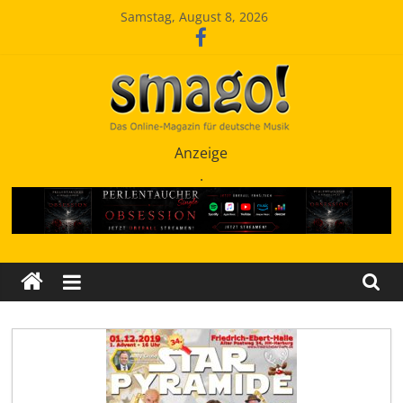
Zum
Samstag, August 8, 2026
Inhalt
springen
Smago
Anzeige
.
SchlagerMAGazinOnline