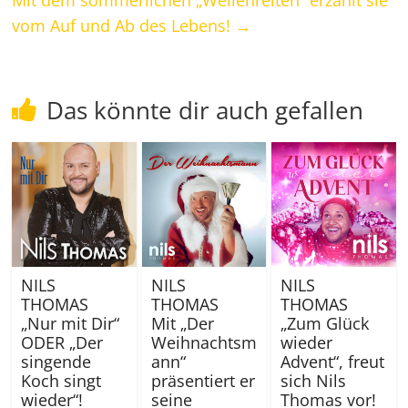
Mit dem sommerlichen „Wellenreiten“ erzählt sie
vom Auf und Ab des Lebens!
→
Das könnte dir auch gefallen
NILS
NILS
NILS
THOMAS
THOMAS
THOMAS
„Nur mit Dir“
Mit „Der
„Zum Glück
ODER „Der
Weihnachtsm
wieder
singende
ann“
Advent“, freut
Koch singt
präsentiert er
sich Nils
wieder“!
seine
Thomas vor!