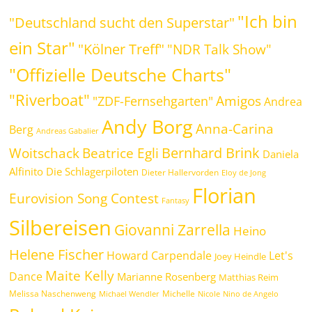
"Ich bin
"Deutschland sucht den Superstar"
ein Star"
"Kölner Treff"
"NDR Talk Show"
"Offizielle Deutsche Charts"
"Riverboat"
Amigos
"ZDF-Fernsehgarten"
Andrea
Andy Borg
Anna-Carina
Berg
Andreas Gabalier
Bernhard Brink
Beatrice Egli
Woitschack
Daniela
Alfinito
Die Schlagerpiloten
Dieter Hallervorden
Eloy de Jong
Florian
Eurovision Song Contest
Fantasy
Silbereisen
Giovanni Zarrella
Heino
Helene Fischer
Howard Carpendale
Let's
Joey Heindle
Maite Kelly
Dance
Marianne Rosenberg
Matthias Reim
Melissa Naschenweng
Michelle
Michael Wendler
Nicole
Nino de Angelo