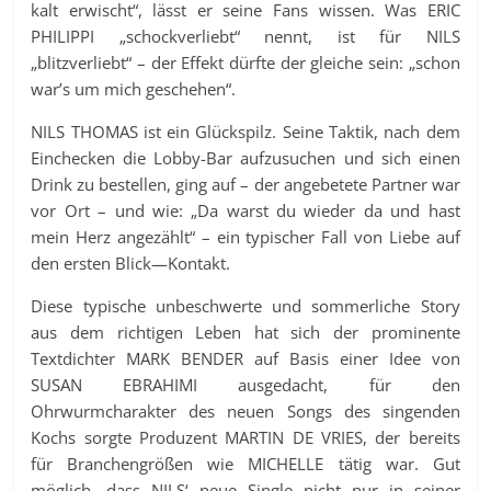
kalt erwischt“, lässt er seine Fans wissen. Was ERIC
PHILIPPI „schockverliebt“ nennt, ist für NILS
„blitzverliebt“ – der Effekt dürfte der gleiche sein: „schon
war’s um mich geschehen“.
NILS THOMAS ist ein Glückspilz. Seine Taktik, nach dem
Einchecken die Lobby-Bar aufzusuchen und sich einen
Drink zu bestellen, ging auf – der angebetete Partner war
vor Ort – und wie: „Da warst du wieder da und hast
mein Herz angezählt“ – ein typischer Fall von Liebe auf
den ersten Blick—Kontakt.
Diese typische unbeschwerte und sommerliche Story
aus dem richtigen Leben hat sich der prominente
Textdichter MARK BENDER auf Basis einer Idee von
SUSAN EBRAHIMI ausgedacht, für den
Ohrwurmcharakter des neuen Songs des singenden
Kochs sorgte Produzent MARTIN DE VRIES, der bereits
für Branchengrößen wie MICHELLE tätig war. Gut
möglich, dass NILS‘ neue Single nicht nur in seiner