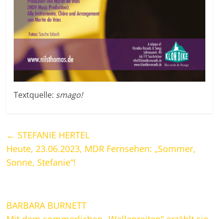
Textquelle:
smago!
←
STEFANIE HERTEL
Heute, 23.06.2023, MDR Fernsehen: „Sommer,
Sonne, Stefanie“!
BARBARA BURNETT