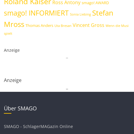
Roland Kaiser
Ross Antony
smago! AWARD
Stefan
smago! INFORMIERT
Sonia Liebing
Mross
Vincent Gross
Thomas Anders
Uta Bresan
Wenn die Musi
spielt
Anzeige
.
.
Anzeige
.
.
Über SMAGO
SMAGO - SchlagerMAGazin Online