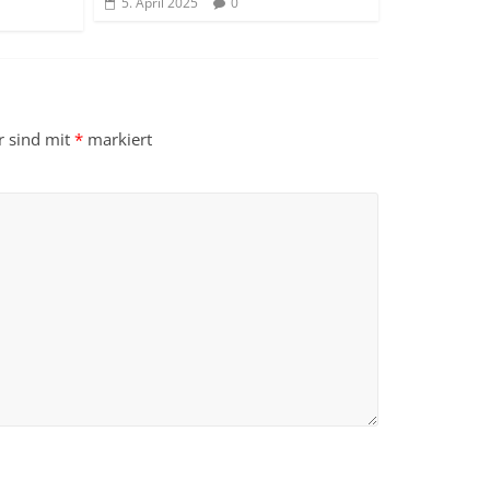
5. April 2025
0
r sind mit
*
markiert