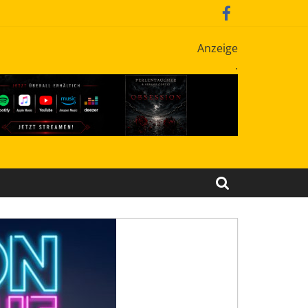
Anzeige
.