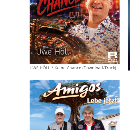
UWE HÖLL * Keine Chance (Download-Track)