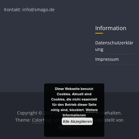
Kontakt: info@smago.de
Information
Datenschutzerklär
ung
Impressum
Diese Webseite benutzt
Cookies. Aktuell sind
Cookies, die nicht essentiell
für den Betrieb dieser Seite
nötig sind, blockiert.
Weitere
Copyright © 2026
Smago
. Alle Rechte vorbehalten.
Informationen
Theme:
ColorMag
von ThemeGrill. Bereitgestellt von
Alle Akzeptieren
WordPress
.