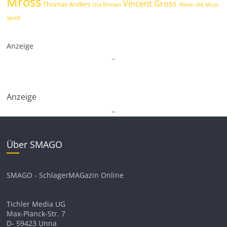
Mross
Vincent Gross
Thomas Anders
Uta Bresan
Wenn die Musi
spielt
Anzeige
.
.
Anzeige
.
.
Über SMAGO
SMAGO - SchlagerMAGazin Online
Tichler Media UG
Max-Planck-Str. 7
D- 59423 Unna