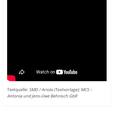
Textquelle:
SMD / Ariola (Textvorlage); MCS –
Antonia und Jens-Uwe Behnisch GbR