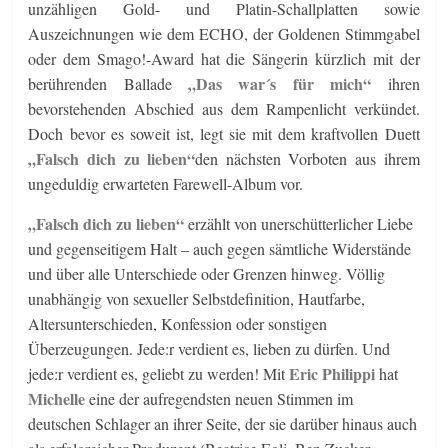
unzähligen Gold- und Platin-Schallplatten sowie
Auszeichnungen wie dem ECHO, der Goldenen Stimmgabel
oder dem Smago!-Award hat die Sängerin kürzlich mit der
„Das war´s für mich“
berührenden Ballade
ihren
bevorstehenden Abschied aus dem Rampenlicht verkündet.
Doch bevor es soweit ist, legt sie mit dem kraftvollen Duett
„Falsch dich zu lieben“
den nächsten Vorboten aus ihrem
ungeduldig erwarteten Farewell-Album vor.
„Falsch dich zu lieben“
erzählt von unerschütterlicher Liebe
und gegenseitigem Halt – auch gegen sämtliche Widerstände
und über alle Unterschiede oder Grenzen hinweg. Völlig
unabhängig von sexueller Selbstdefinition, Hautfarbe,
Altersunterschieden, Konfession oder sonstigen
Überzeugungen. Jede:r verdient es, lieben zu dürfen. Und
Eric Philippi
jede:r verdient es, geliebt zu werden! Mit
hat
Michelle
eine der aufregendsten neuen Stimmen im
deutschen Schlager an ihrer Seite, der sie darüber hinaus auch