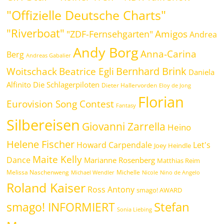
"Offizielle Deutsche Charts"
"Riverboat"
Amigos
"ZDF-Fernsehgarten"
Andrea
Andy Borg
Anna-Carina
Berg
Andreas Gabalier
Bernhard Brink
Beatrice Egli
Woitschack
Daniela
Alfinito
Die Schlagerpiloten
Dieter Hallervorden
Eloy de Jong
Florian
Eurovision Song Contest
Fantasy
Silbereisen
Giovanni Zarrella
Heino
Helene Fischer
Howard Carpendale
Let's
Joey Heindle
Maite Kelly
Dance
Marianne Rosenberg
Matthias Reim
Melissa Naschenweng
Michelle
Michael Wendler
Nicole
Nino de Angelo
Roland Kaiser
Ross Antony
smago! AWARD
Stefan
smago! INFORMIERT
Sonia Liebing