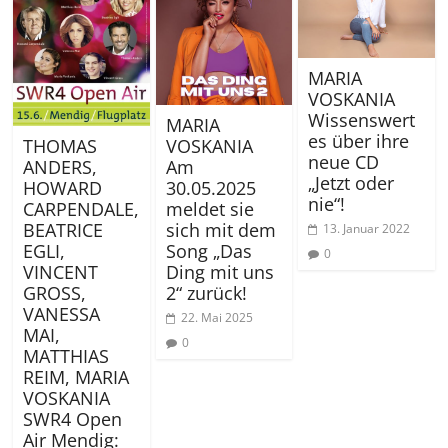
MARIA
VOSKANIA
Wissenswert
MARIA
es über ihre
THOMAS
VOSKANIA
neue CD
ANDERS,
Am
„Jetzt oder
HOWARD
30.05.2025
nie“!
CARPENDALE,
meldet sie
BEATRICE
sich mit dem
13. Januar 2022
EGLI,
Song „Das
0
VINCENT
Ding mit uns
GROSS,
2“ zurück!
VANESSA
22. Mai 2025
MAI,
0
MATTHIAS
REIM, MARIA
VOSKANIA
SWR4 Open
Air Mendig: