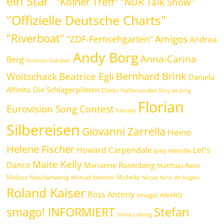
ein Star"
"Kölner Treff"
"NDR Talk Show"
"Offizielle Deutsche Charts"
"Riverboat"
Amigos
"ZDF-Fernsehgarten"
Andrea
Andy Borg
Anna-Carina
Berg
Andreas Gabalier
Bernhard Brink
Beatrice Egli
Woitschack
Daniela
Alfinito
Die Schlagerpiloten
Dieter Hallervorden
Eloy de Jong
Florian
Eurovision Song Contest
Fantasy
Silbereisen
Giovanni Zarrella
Heino
Helene Fischer
Howard Carpendale
Let's
Joey Heindle
Maite Kelly
Dance
Marianne Rosenberg
Matthias Reim
Melissa Naschenweng
Michelle
Michael Wendler
Nicole
Nino de Angelo
Roland Kaiser
Ross Antony
smago! AWARD
Stefan
smago! INFORMIERT
Sonia Liebing