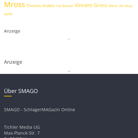
Mross
Vincent Gross
Thomas Anders
Uta Bresan
Wenn die Musi
spielt
Anzeige
.
.
Anzeige
.
.
Über SMAGO
SMAGO - SchlagerMAGazin Online
Tichler Media UG
Max-Planck-Str. 7