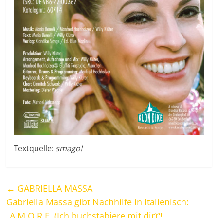
Textquelle:
smago!
←
GABRIELLA MASSA
Gabriella Massa gibt Nachhilfe in Italienisch:
„A.M.O.R.E. (Ich buchstabiere mit dir)“!