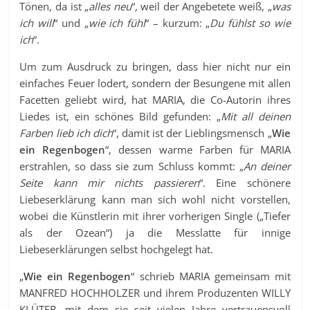
Tönen, da ist „
alles neu
“, weil der Angebetete weiß, „
was
ich will
“ und „
wie ich fühl
“ – kurzum: „
Du fühlst so wie
ich
“.
Um zum Ausdruck zu bringen, dass hier nicht nur ein
einfaches Feuer lodert, sondern der Besungene mit allen
Facetten geliebt wird, hat MARIA, die Co-Autorin ihres
Liedes ist, ein schönes Bild gefunden: „
Mit all deinen
Farben lieb ich dich
“, damit ist der Lieblingsmensch „
Wie
ein Regenbogen
“, dessen warme Farben für MARIA
erstrahlen, so dass sie zum Schluss kommt: „
An deiner
Seite kann mir nichts passieren
“. Eine schönere
Liebeserklärung kann man sich wohl nicht vorstellen,
wobei die Künstlerin mit ihrer vorherigen Single („Tiefer
als der Ozean“) ja die Messlatte für innige
Liebeserklärungen selbst hochgelegt hat.
„
Wie ein Regenbogen
“ schrieb MARIA gemeinsam mit
MANFRED HOCHHOLZER und ihrem Produzenten WILLY
KLÜTER, mit dem sie seit vielen Jahre vertrauensvoll