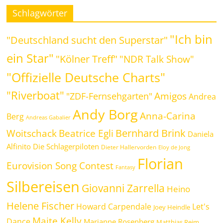
Schlagwörter
"Ich bin
"Deutschland sucht den Superstar"
ein Star"
"Kölner Treff"
"NDR Talk Show"
"Offizielle Deutsche Charts"
"Riverboat"
Amigos
"ZDF-Fernsehgarten"
Andrea
Andy Borg
Anna-Carina
Berg
Andreas Gabalier
Bernhard Brink
Beatrice Egli
Woitschack
Daniela
Alfinito
Die Schlagerpiloten
Dieter Hallervorden
Eloy de Jong
Florian
Eurovision Song Contest
Fantasy
Silbereisen
Giovanni Zarrella
Heino
Helene Fischer
Howard Carpendale
Let's
Joey Heindle
Maite Kelly
Dance
Marianne Rosenberg
Matthias Reim