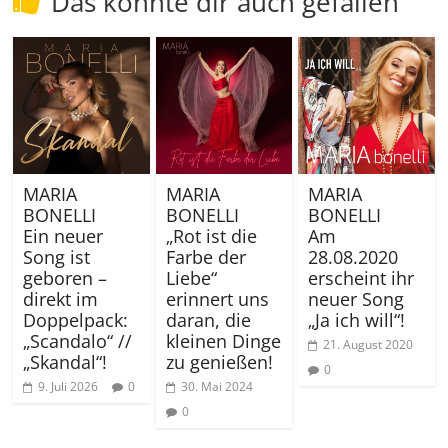
Das könnte dir auch gefallen
MARIA
MARIA
MARIA
BONELLI
BONELLI
BONELLI
Ein neuer
„Rot ist die
Am
Song ist
Farbe der
28.08.2020
geboren –
Liebe“
erscheint ihr
direkt im
erinnert uns
neuer Song
Doppelpack:
daran, die
„Ja ich will“!
„Scandalo“ //
kleinen Dinge
21. August 2020
„Skandal“!
zu genießen!
0
9. Juli 2026
0
30. Mai 2024
0