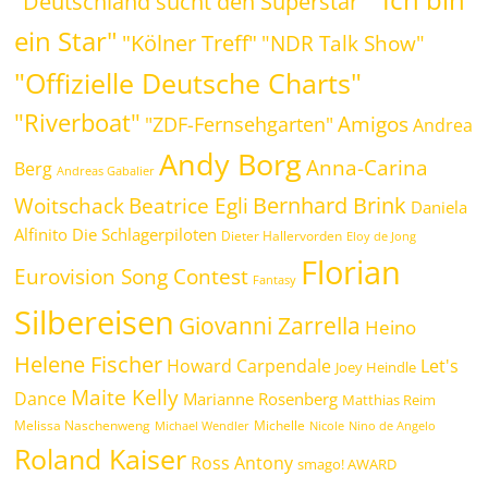
"Deutschland sucht den Superstar"
ein Star"
"Kölner Treff"
"NDR Talk Show"
"Offizielle Deutsche Charts"
"Riverboat"
Amigos
"ZDF-Fernsehgarten"
Andrea
Andy Borg
Anna-Carina
Berg
Andreas Gabalier
Bernhard Brink
Beatrice Egli
Woitschack
Daniela
Alfinito
Die Schlagerpiloten
Dieter Hallervorden
Eloy de Jong
Florian
Eurovision Song Contest
Fantasy
Silbereisen
Giovanni Zarrella
Heino
Helene Fischer
Howard Carpendale
Let's
Joey Heindle
Maite Kelly
Dance
Marianne Rosenberg
Matthias Reim
Melissa Naschenweng
Michelle
Michael Wendler
Nicole
Nino de Angelo
Roland Kaiser
Ross Antony
smago! AWARD