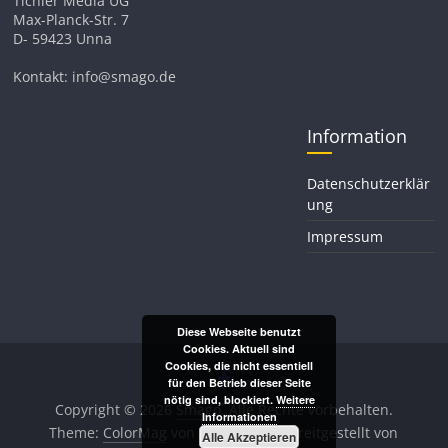
Tichler Media UG
Max-Planck-Str. 7
D- 59423 Unna
Kontakt: info@smago.de
Information
Datenschutzerklär
ung
Impressum
Diese Webseite benutzt
Cookies. Aktuell sind
Cookies, die nicht essentiell
für den Betrieb dieser Seite
nötig sind, blockiert.
Weitere
Copyright © 2026
Smago
. Alle Rechte vorbehalten.
Informationen
Theme:
ColorMag
von ThemeGrill. Bereitgestellt von
Alle Akzeptieren