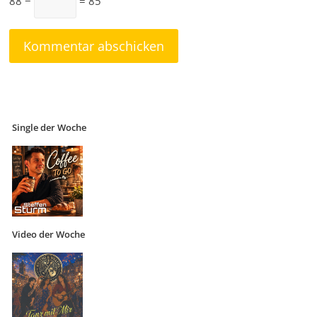
88 −
= 85
Single der Woche
Video der Woche