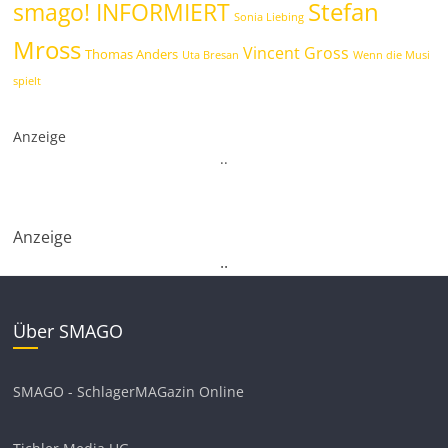
Stefan
smago! INFORMIERT
Sonia Liebing
Mross
Vincent Gross
Thomas Anders
Uta Bresan
Wenn die Musi
spielt
Anzeige
.
.
Anzeige
.
.
Über SMAGO
SMAGO - SchlagerMAGazin Online