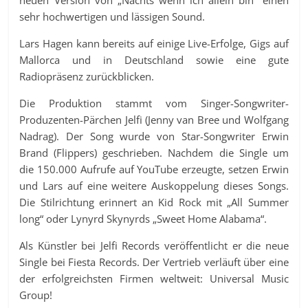
neuen Version von „Nachts wenn ich allein bin“ einen
sehr hochwertigen und lässigen Sound.
Lars Hagen kann bereits auf einige Live-Erfolge, Gigs auf
Mallorca und in Deutschland sowie eine gute
Radiopräsenz zurückblicken.
Die Produktion stammt vom Singer-Songwriter-
Produzenten-Pärchen Jelfi (Jenny van Bree und Wolfgang
Nadrag). Der Song wurde von Star-Songwriter Erwin
Brand (Flippers) geschrieben. Nachdem die Single um
die 150.000 Aufrufe auf YouTube erzeugte, setzen Erwin
und Lars auf eine weitere Auskoppelung dieses Songs.
Die Stilrichtung erinnert an Kid Rock mit „All Summer
long“ oder Lynyrd Skynyrds „Sweet Home Alabama“.
Als Künstler bei Jelfi Records veröffentlicht er die neue
Single bei Fiesta Records. Der Vertrieb verläuft über eine
der erfolgreichsten Firmen weltweit: Universal Music
Group!