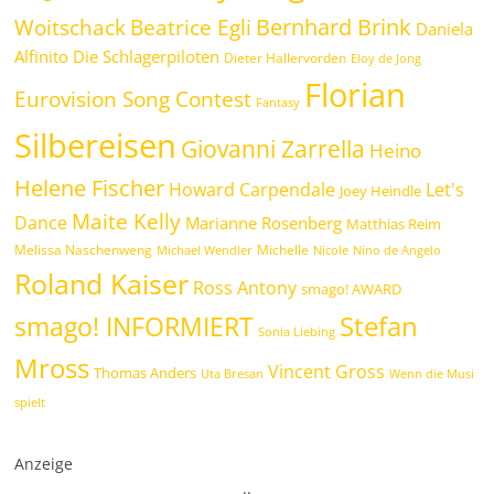
Bernhard Brink
Beatrice Egli
Woitschack
Daniela
Alfinito
Die Schlagerpiloten
Dieter Hallervorden
Eloy de Jong
Florian
Eurovision Song Contest
Fantasy
Silbereisen
Giovanni Zarrella
Heino
Helene Fischer
Howard Carpendale
Let's
Joey Heindle
Maite Kelly
Dance
Marianne Rosenberg
Matthias Reim
Melissa Naschenweng
Michelle
Michael Wendler
Nicole
Nino de Angelo
Roland Kaiser
Ross Antony
smago! AWARD
Stefan
smago! INFORMIERT
Sonia Liebing
Mross
Vincent Gross
Thomas Anders
Uta Bresan
Wenn die Musi
spielt
Anzeige
.
.