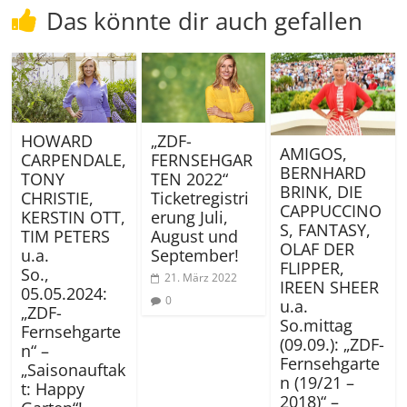
Das könnte dir auch gefallen
„ZDF-
HOWARD
AMIGOS,
FERNSEHGAR
CARPENDALE,
BERNHARD
TEN 2022“
TONY
BRINK, DIE
Ticketregistri
CHRISTIE,
CAPPUCCINO
erung Juli,
KERSTIN OTT,
S, FANTASY,
August und
TIM PETERS
OLAF DER
September!
u.a.
FLIPPER,
So.,
21. März 2022
IREEN SHEER
05.05.2024:
0
u.a.
„ZDF-
So.mittag
Fernsehgarte
(09.09.): „ZDF-
n“ –
Fernsehgarte
„Saisonauftak
n (19/21 –
t: Happy
2018)“ –