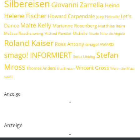
Silbereisen
Giovanni Zarrella
Heino
Helene Fischer
Howard Carpendale
Let's
Joey Heindle
Maite Kelly
Dance
Marianne Rosenberg
Matthias Reim
Melissa Naschenweng
Michelle
Michael Wendler
Nicole
Nino de Angelo
Roland Kaiser
Ross Antony
smago! AWARD
Stefan
smago! INFORMIERT
Sonia Liebing
Mross
Vincent Gross
Thomas Anders
Uta Bresan
Wenn die Musi
spielt
Anzeige
.
.
Anzeige
.
.