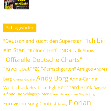
Schlagwörter
"Ich bin
"Deutschland sucht den Superstar"
ein Star"
"Kölner Treff"
"NDR Talk Show"
"Offizielle Deutsche Charts"
"Riverboat"
Amigos
"ZDF-Fernsehgarten"
Andrea
Andy Borg
Anna-Carina
Berg
Andreas Gabalier
Bernhard Brink
Beatrice Egli
Woitschack
Daniela
Alfinito
Die Schlagerpiloten
Dieter Hallervorden
Eloy de Jong
Florian
Eurovision Song Contest
Fantasy