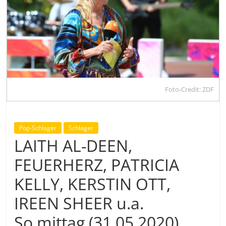
Foto-Credit: ZDF
Pop-Schlager
Schlager
LAITH AL-DEEN,
FEUERHERZ, PATRICIA
KELLY, KERSTIN OTT,
IREEN SHEER u.a.
So.mittag (31.05.2020),