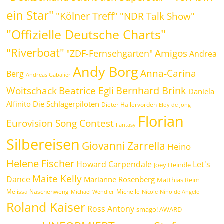
ein Star"
"Kölner Treff"
"NDR Talk Show"
"Offizielle Deutsche Charts"
"Riverboat"
Amigos
"ZDF-Fernsehgarten"
Andrea
Andy Borg
Anna-Carina
Berg
Andreas Gabalier
Bernhard Brink
Beatrice Egli
Woitschack
Daniela
Alfinito
Die Schlagerpiloten
Dieter Hallervorden
Eloy de Jong
Florian
Eurovision Song Contest
Fantasy
Silbereisen
Giovanni Zarrella
Heino
Helene Fischer
Howard Carpendale
Let's
Joey Heindle
Maite Kelly
Dance
Marianne Rosenberg
Matthias Reim
Melissa Naschenweng
Michelle
Michael Wendler
Nicole
Nino de Angelo
Roland Kaiser
Ross Antony
smago! AWARD