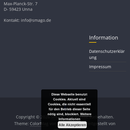
Max-Planck-Str. 7
D- 59423 Unna
Kontakt: info@smago.de
Information
Datenschutzerklär
ung
Impressum
Diese Webseite benutzt
Cookies. Aktuell sind
Cookies, die nicht essentiell
für den Betrieb dieser Seite
nötig sind, blockiert.
Weitere
Copyright © 2026
Smago
. Alle Rechte vorbehalten.
Informationen
Theme:
ColorMag
von ThemeGrill. Bereitgestellt von
Alle Akzeptieren