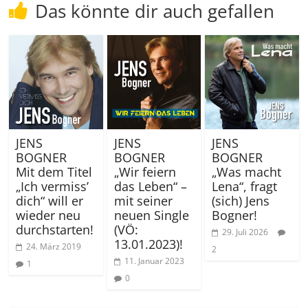
Das könnte dir auch gefallen
JENS
JENS
JENS
BOGNER
BOGNER
BOGNER
Mit dem Titel
„Wir feiern
„Was macht
„Ich vermiss’
das Leben“ –
Lena“, fragt
dich“ will er
mit seiner
(sich) Jens
wieder neu
neuen Single
Bogner!
durchstarten!
(VÖ:
29. Juli 2026
13.01.2023)!
24. März 2019
2
11. Januar 2023
1
0