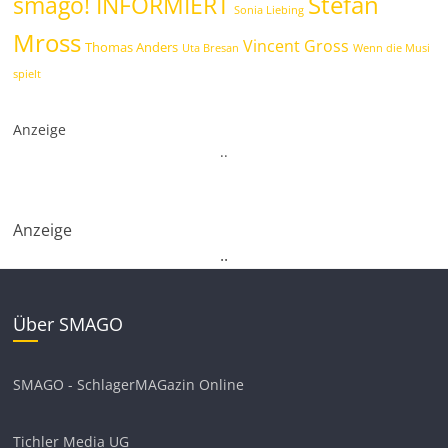
Stefan
smago! INFORMIERT
Sonia Liebing
Mross
Vincent Gross
Thomas Anders
Uta Bresan
Wenn die Musi
spielt
Anzeige
.
.
Anzeige
.
.
Über SMAGO
SMAGO - SchlagerMAGazin Online
Tichler Media UG