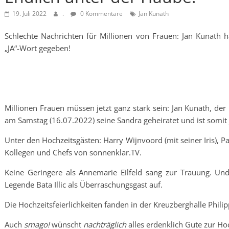
19. Juli 2022
.
0 Kommentare
Jan Kunath
Schlechte Nachrichten für Millionen von Frauen: Jan Kunath 
„JA“-Wort gegeben!
Millionen Frauen müssen jetzt ganz stark sein: Jan Kunath, de
am Samstag (16.07.2022) seine Sandra geheiratet und ist somit j
Unter den Hochzeitsgästen: Harry Wijnvoord (mit seiner Iris), P
Kollegen und Chefs von sonnenklar.TV.
Keine Geringere als Annemarie Eilfeld sang zur Trauung. U
Legende Bata Illic als Überraschungsgast auf.
Die Hochzeitsfeierlichkeiten fanden in der Kreuzberghalle Philipp
Auch
smago!
wünscht
nachträglich
alles erdenklich Gute zur Hoc