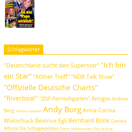
Schlagwörter
"Ich bin
"Deutschland sucht den Superstar"
ein Star"
"Kölner Treff"
"NDR Talk Show"
"Offizielle Deutsche Charts"
"Riverboat"
Amigos
"ZDF-Fernsehgarten"
Andrea
Andy Borg
Anna-Carina
Berg
Andreas Gabalier
Bernhard Brink
Beatrice Egli
Woitschack
Daniela
Alfinito
Die Schlagerpiloten
Dieter Hallervorden
Eloy de Jong