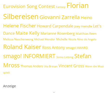
Florian
Eurovision Song Contest
Fantasy
Silbereisen
Giovanni Zarrella
Heino
Helene Fischer
Howard Carpendale
Let's
Joey Heindle
Maite Kelly
Dance
Marianne Rosenberg
Matthias Reim
Melissa Naschenweng
Michelle
Michael Wendler
Nicole
Nino de Angelo
Roland Kaiser
Ross Antony
smago! AWARD
Stefan
smago! INFORMIERT
Sonia Liebing
Mross
Vincent Gross
Thomas Anders
Uta Bresan
Wenn die Musi
spielt
Anzeige
.
.