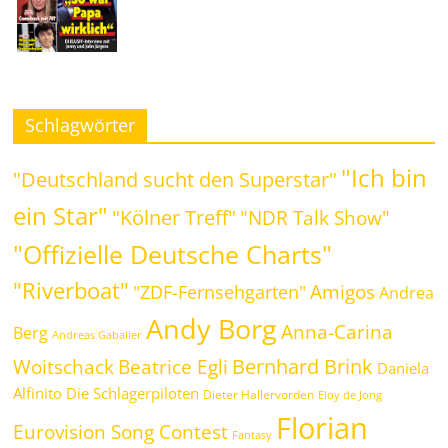
Schlagwörter
"Ich bin
"Deutschland sucht den Superstar"
ein Star"
"Kölner Treff"
"NDR Talk Show"
"Offizielle Deutsche Charts"
"Riverboat"
Amigos
"ZDF-Fernsehgarten"
Andrea
Andy Borg
Anna-Carina
Berg
Andreas Gabalier
Bernhard Brink
Beatrice Egli
Woitschack
Daniela
Alfinito
Die Schlagerpiloten
Dieter Hallervorden
Eloy de Jong
Florian
Eurovision Song Contest
Fantasy