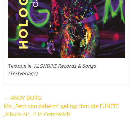
Textquelle:
KLONDIKE Records & Songs
(Textvorlage)
←
ANDY BORG
Mit „Fern von daheim“ gelingt ihm die FÜNFTE
‚Album-Nr. 1‘ in Österreich!