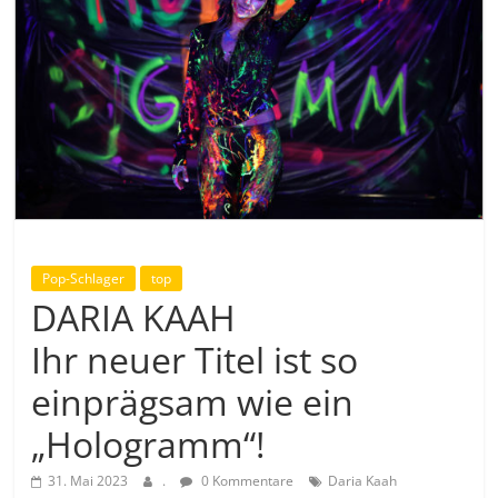
Pop-Schlager
top
DARIA KAAH
Ihr neuer Titel ist so
einprägsam wie ein
„Hologramm“!
31. Mai 2023
.
0 Kommentare
Daria Kaah