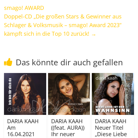
smago! AWARD
Doppel-CD „Die großen Stars & Gewinner aus
Schlager & Volksmusik – smago! Award 2023“
kämpft sich in die Top 10 zurück!
→
Das könnte dir auch gefallen
DARIA KAAH
DARIA KAAH
DARIA KAAH
Am
((feat. AURA))
Neuer Titel
16.04.2021
Ihr neuer
„Diese Liebe