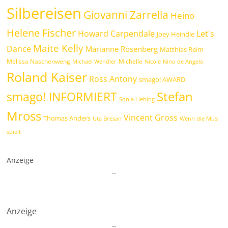
Silbereisen
Giovanni Zarrella
Heino
Helene Fischer
Howard Carpendale
Let's
Joey Heindle
Maite Kelly
Dance
Marianne Rosenberg
Matthias Reim
Melissa Naschenweng
Michelle
Michael Wendler
Nicole
Nino de Angelo
Roland Kaiser
Ross Antony
smago! AWARD
Stefan
smago! INFORMIERT
Sonia Liebing
Mross
Vincent Gross
Thomas Anders
Uta Bresan
Wenn die Musi
spielt
Anzeige
.
.
Anzeige
.
.