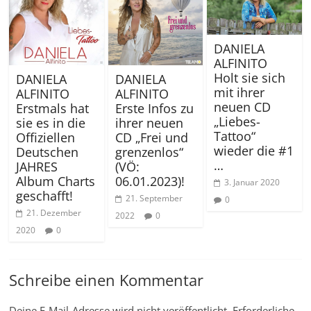
DANIELA
ALFINITO
Holt sie sich
DANIELA
DANIELA
mit ihrer
ALFINITO
ALFINITO
neuen CD
Erste Infos zu
Erstmals hat
„Liebes-
ihrer neuen
sie es in die
Tattoo“
CD „Frei und
Offiziellen
wieder die #1
grenzenlos“
Deutschen
…
(VÖ:
JAHRES
06.01.2023)!
Album Charts
3. Januar 2020
geschafft!
21. September
0
21. Dezember
2022
0
2020
0
Schreibe einen Kommentar
Deine E-Mail-Adresse wird nicht veröffentlicht.
Erforderliche