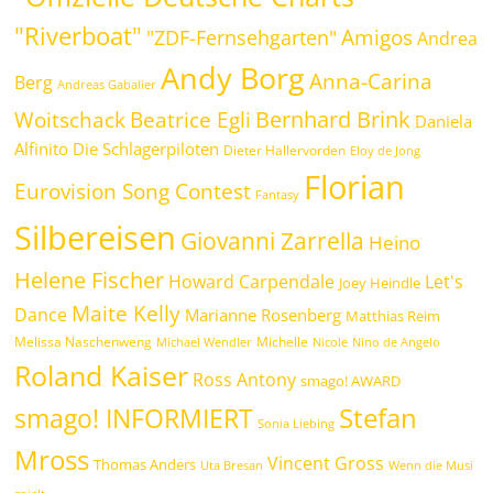
"Riverboat"
Amigos
"ZDF-Fernsehgarten"
Andrea
Andy Borg
Anna-Carina
Berg
Andreas Gabalier
Bernhard Brink
Beatrice Egli
Woitschack
Daniela
Alfinito
Die Schlagerpiloten
Dieter Hallervorden
Eloy de Jong
Florian
Eurovision Song Contest
Fantasy
Silbereisen
Giovanni Zarrella
Heino
Helene Fischer
Howard Carpendale
Let's
Joey Heindle
Maite Kelly
Dance
Marianne Rosenberg
Matthias Reim
Melissa Naschenweng
Michelle
Michael Wendler
Nicole
Nino de Angelo
Roland Kaiser
Ross Antony
smago! AWARD
Stefan
smago! INFORMIERT
Sonia Liebing
Mross
Vincent Gross
Thomas Anders
Uta Bresan
Wenn die Musi