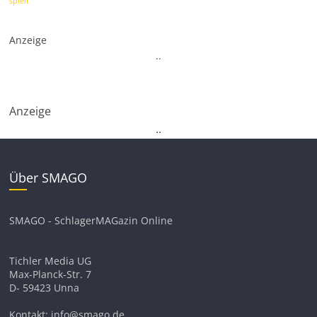
spielt
Anzeige
.
.
Anzeige
.
.
Über SMAGO
SMAGO - SchlagerMAGazin Online
Tichler Media UG
Max-Planck-Str. 7
D- 59423 Unna
Kontakt: info@smago.de