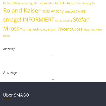
Melissa Naschenweng
Michelle
Michael Wendler
Nicole
Nino de Angelo
Roland Kaiser
Ross Antony
smago! AWARD
Stefan
smago! INFORMIERT
Sonia Liebing
Mross
Vincent Gross
Thomas Anders
Uta Bresan
Wenn die Musi
spielt
Anzeige
.
.
Anzeige
.
.
Über SMAGO