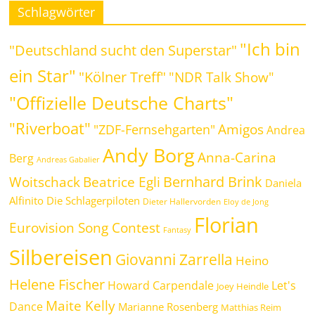
Schlagwörter
"Ich bin
"Deutschland sucht den Superstar"
ein Star"
"Kölner Treff"
"NDR Talk Show"
"Offizielle Deutsche Charts"
"Riverboat"
Amigos
"ZDF-Fernsehgarten"
Andrea
Andy Borg
Anna-Carina
Berg
Andreas Gabalier
Bernhard Brink
Beatrice Egli
Woitschack
Daniela
Alfinito
Die Schlagerpiloten
Dieter Hallervorden
Eloy de Jong
Florian
Eurovision Song Contest
Fantasy
Silbereisen
Giovanni Zarrella
Heino
Helene Fischer
Howard Carpendale
Let's
Joey Heindle
Maite Kelly
Dance
Marianne Rosenberg
Matthias Reim