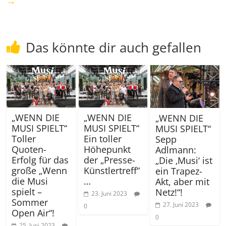
→
Das könnte dir auch gefallen
„WENN DIE
„WENN DIE
„WENN DIE
MUSI SPIELT“
MUSI SPIELT“
MUSI SPIELT“
Toller
Ein toller
Sepp
Quoten-
Höhepunkt
Adlmann:
Erfolg für das
der „Presse-
„Die ‚Musi‘ ist
große „Wenn
Künstlertreff“
ein Trapez-
die Musi
…
Akt, aber mit
spielt –
Netz!“!
23. Juni 2023
Sommer
27. Juni 2023
0
Open Air“!
0
25. Juni 2023