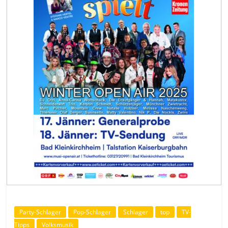
Party-Schlager
Pop-Schlager
Schlager
top
TV-
Tipps
Volksmusik