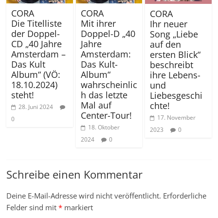
CORA
CORA
CORA
Die Titelliste
Mit ihrer
Ihr neuer
der Doppel-
Doppel-D „40
Song „Liebe
CD „40 Jahre
Jahre
auf den
Amsterdam –
Amsterdam:
ersten Blick“
Das Kult
Das Kult-
beschreibt
Album“ (VÖ:
Album“
ihre Lebens-
18.10.2024)
wahrscheinlic
und
steht!
h das letzte
Liebesgeschi
Mal auf
chte!
28. Juni 2024
Center-Tour!
17. November
0
18. Oktober
2023
0
2024
0
Schreibe einen Kommentar
Deine E-Mail-Adresse wird nicht veröffentlicht.
Erforderliche
Felder sind mit
*
markiert