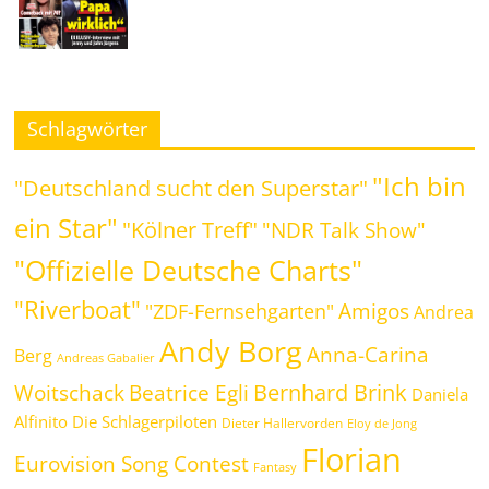
Schlagwörter
"Ich bin
"Deutschland sucht den Superstar"
ein Star"
"Kölner Treff"
"NDR Talk Show"
"Offizielle Deutsche Charts"
"Riverboat"
Amigos
"ZDF-Fernsehgarten"
Andrea
Andy Borg
Anna-Carina
Berg
Andreas Gabalier
Bernhard Brink
Beatrice Egli
Woitschack
Daniela
Alfinito
Die Schlagerpiloten
Dieter Hallervorden
Eloy de Jong
Florian
Eurovision Song Contest
Fantasy