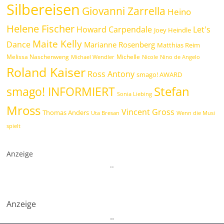
Silbereisen
Giovanni Zarrella
Heino
Helene Fischer
Howard Carpendale
Let's
Joey Heindle
Maite Kelly
Dance
Marianne Rosenberg
Matthias Reim
Melissa Naschenweng
Michelle
Michael Wendler
Nicole
Nino de Angelo
Roland Kaiser
Ross Antony
smago! AWARD
Stefan
smago! INFORMIERT
Sonia Liebing
Mross
Vincent Gross
Thomas Anders
Uta Bresan
Wenn die Musi
spielt
Anzeige
.
.
Anzeige
.
.