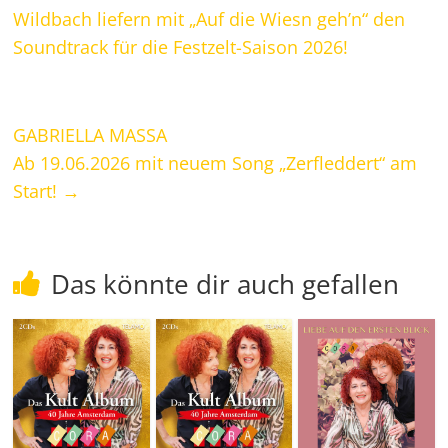
Wildbach liefern mit „Auf die Wiesn geh’n“ den
Soundtrack für die Festzelt-Saison 2026!
GABRIELLA MASSA
Ab 19.06.2026 mit neuem Song „Zerfleddert“ am
Start!
→
Das könnte dir auch gefallen