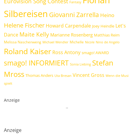
Eurovision Song Contest
Fantasy
Silbereisen
Giovanni Zarrella
Heino
Helene Fischer
Howard Carpendale
Let's
Joey Heindle
Maite Kelly
Dance
Marianne Rosenberg
Matthias Reim
Melissa Naschenweng
Michelle
Michael Wendler
Nicole
Nino de Angelo
Roland Kaiser
Ross Antony
smago! AWARD
Stefan
smago! INFORMIERT
Sonia Liebing
Mross
Vincent Gross
Thomas Anders
Uta Bresan
Wenn die Musi
spielt
Anzeige
.
.
Anzeige