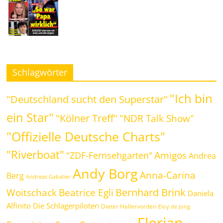
Schlagwörter
"Ich bin
"Deutschland sucht den Superstar"
ein Star"
"Kölner Treff"
"NDR Talk Show"
"Offizielle Deutsche Charts"
"Riverboat"
Amigos
"ZDF-Fernsehgarten"
Andrea
Andy Borg
Anna-Carina
Berg
Andreas Gabalier
Bernhard Brink
Beatrice Egli
Woitschack
Daniela
Alfinito
Die Schlagerpiloten
Dieter Hallervorden
Eloy de Jong
Florian