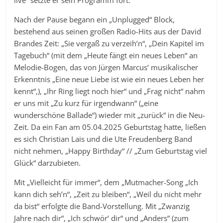
live“ setzte er sein Programm fort.
Nach der Pause begann ein „Unplugged“ Block,
bestehend aus seinen großen Radio-Hits aus der David
Brandes Zeit: „Sie vergaß zu verzeih’n“, „Dein Kapitel im
Tagebuch“ (mit dem „Heute fängt ein neues Leben“ an
Melodie-Bogen, das von Jürgen Marcus‘ musikalischer
Erkenntnis „Eine neue Liebe ist wie ein neues Leben her
kennt“,), „Ihr Ring liegt noch hier“ und „Frag nicht“ nahm
er uns mit „Zu kurz für irgendwann“ („eine
wunderschöne Ballade“) wieder mit „zurück“ in die Neu-
Zeit. Da ein Fan am 05.04.2025 Geburtstag hatte, ließen
es sich Christian Lais und die Ute Freudenberg Band
nicht nehmen, „Happy Birthday“ // „Zum Geburtstag viel
Glück“ darzubieten.
Mit „Vielleicht für immer“, dem „Mutmacher-Song „Ich
kann dich seh’n“, „Zeit zu bleiben“, „Weil du nicht mehr
da bist“ erfolgte die Band-Vorstellung. Mit „Zwanzig
Jahre nach dir“, „Ich schwör‘ dir“ und „Anders“ (zum