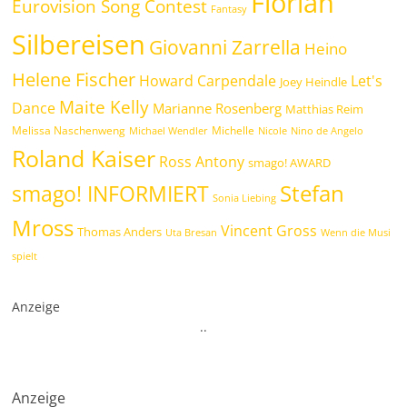
Florian
Eurovision Song Contest
Fantasy
Silbereisen
Giovanni Zarrella
Heino
Helene Fischer
Howard Carpendale
Let's
Joey Heindle
Maite Kelly
Dance
Marianne Rosenberg
Matthias Reim
Melissa Naschenweng
Michelle
Michael Wendler
Nicole
Nino de Angelo
Roland Kaiser
Ross Antony
smago! AWARD
Stefan
smago! INFORMIERT
Sonia Liebing
Mross
Vincent Gross
Thomas Anders
Uta Bresan
Wenn die Musi
spielt
Anzeige
.
.
Anzeige