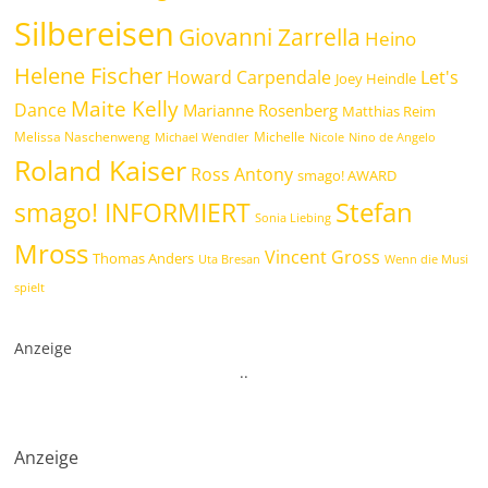
Silbereisen
Giovanni Zarrella
Heino
Helene Fischer
Howard Carpendale
Let's
Joey Heindle
Maite Kelly
Dance
Marianne Rosenberg
Matthias Reim
Melissa Naschenweng
Michelle
Michael Wendler
Nicole
Nino de Angelo
Roland Kaiser
Ross Antony
smago! AWARD
Stefan
smago! INFORMIERT
Sonia Liebing
Mross
Vincent Gross
Thomas Anders
Uta Bresan
Wenn die Musi
spielt
Anzeige
.
.
Anzeige
.
.