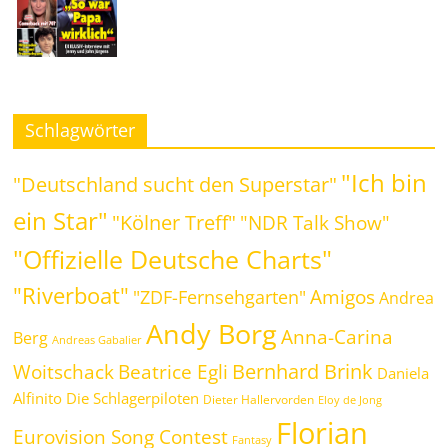
Schlagwörter
"Ich bin
"Deutschland sucht den Superstar"
ein Star"
"Kölner Treff"
"NDR Talk Show"
"Offizielle Deutsche Charts"
"Riverboat"
Amigos
"ZDF-Fernsehgarten"
Andrea
Andy Borg
Anna-Carina
Berg
Andreas Gabalier
Bernhard Brink
Beatrice Egli
Woitschack
Daniela
Alfinito
Die Schlagerpiloten
Dieter Hallervorden
Eloy de Jong
Florian
Eurovision Song Contest
Fantasy