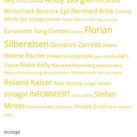
Anna-Carina
Berg
Andreas Gabalier
Bernhard Brink
Beatrice Egli
Woitschack
Daniela
Alfinito
Die Schlagerpiloten
Dieter Hallervorden
Eloy de Jong
Florian
Eurovision Song Contest
Fantasy
Silbereisen
Giovanni Zarrella
Heino
Helene Fischer
Howard Carpendale
Let's
Joey Heindle
Maite Kelly
Dance
Marianne Rosenberg
Matthias Reim
Melissa Naschenweng
Michelle
Michael Wendler
Nicole
Nino de Angelo
Roland Kaiser
Ross Antony
smago! AWARD
Stefan
smago! INFORMIERT
Sonia Liebing
Mross
Vincent Gross
Thomas Anders
Uta Bresan
Wenn die Musi
spielt
Anzeige