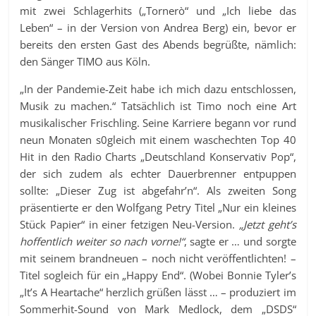
mit zwei Schlagerhits („Tornerò“ und „Ich liebe das
Leben“ – in der Version von Andrea Berg) ein, bevor er
bereits den ersten Gast des Abends begrüßte, nämlich:
den Sänger TIMO aus Köln.
„In der Pandemie-Zeit habe ich mich dazu entschlossen,
Musik zu machen.“ Tatsächlich ist Timo noch eine Art
musikalischer Frischling. Seine Karriere begann vor rund
neun Monaten s0gleich mit einem waschechten Top 40
Hit in den Radio Charts „Deutschland Konservativ Pop“,
der sich zudem als echter Dauerbrenner entpuppen
sollte: „Dieser Zug ist abgefahr’n“. Als zweiten Song
präsentierte er den Wolfgang Petry Titel „Nur ein kleines
Stück Papier“ in einer fetzigen Neu-Version.
„Jetzt geht’s
hoffentlich weiter so nach vorne!“
, sagte er … und sorgte
mit seinem brandneuen – noch nicht veröffentlichten! –
Titel sogleich für ein „Happy End“. (Wobei Bonnie Tyler’s
„It’s A Heartache“ herzlich grüßen lässt … – produziert im
Sommerhit-Sound von Mark Medlock, dem „DSDS“