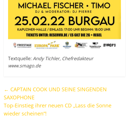
Textquelle:
Andy Tichler, Chefredakteur
www.smago.de
←
CAPTAIN COOK UND SEINE SINGENDEN
SAXOPHONE
Top-Einstieg ihrer neuen CD „Lass die Sonne
wieder scheinen“!