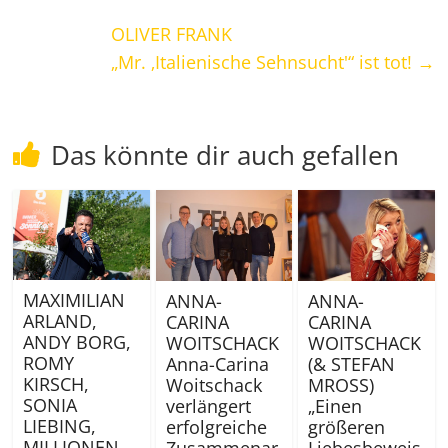
OLIVER FRANK
„Mr. ‚Italienische Sehnsucht'“ ist tot!
→
Das könnte dir auch gefallen
MAXIMILIAN
ANNA-
ANNA-
ARLAND,
CARINA
CARINA
ANDY BORG,
WOITSCHACK
WOITSCHACK
ROMY
Anna-Carina
(& STEFAN
KIRSCH,
Woitschack
MROSS)
SONIA
verlängert
„Einen
LIEBING,
erfolgreiche
größeren
MILLIONEN,
Zusammenar