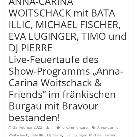
ANNA-CARINA
WOITSCHACK mit BATA
ILLIC, MICHAEL FISCHER,
EVA LUGINGER, TIMO und
DJ PIERRE
Live-Feuertaufe des
Show-Programms „Anna-
Carina Woitschack &
Friends“ im fränkischen
Burgau mit Bravour
bestanden!
28. Februar 2022
.
0 Kommentare
Anna-Carina
,
,
,
,
,
Woitschack
Bata Illic
DJ Pierre
Eva Luginger
Michael Fischer