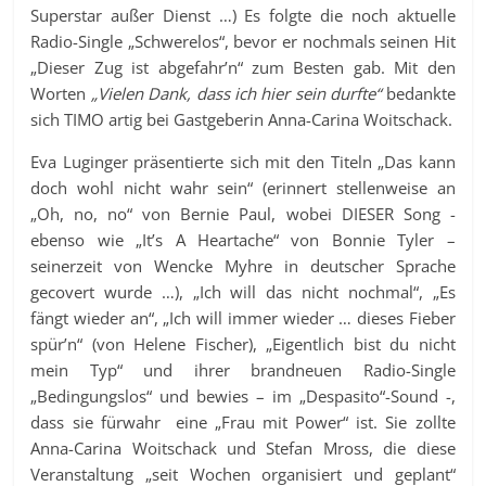
Superstar außer Dienst …) Es folgte die noch aktuelle
Radio-Single „Schwerelos“, bevor er nochmals seinen Hit
„Dieser Zug ist abgefahr’n“ zum Besten gab. Mit den
Worten
„Vielen Dank, dass ich hier sein durfte“
bedankte
sich TIMO artig bei Gastgeberin Anna-Carina Woitschack.
Eva Luginger präsentierte sich mit den Titeln „Das kann
doch wohl nicht wahr sein“ (erinnert stellenweise an
„Oh, no, no“ von Bernie Paul, wobei DIESER Song -
ebenso wie „It’s A Heartache“ von Bonnie Tyler –
seinerzeit von Wencke Myhre in deutscher Sprache
gecovert wurde …), „Ich will das nicht nochmal“, „Es
fängt wieder an“, „Ich will immer wieder … dieses Fieber
spür’n“ (von Helene Fischer), „Eigentlich bist du nicht
mein Typ“ und ihrer brandneuen Radio-Single
„Bedingungslos“ und bewies – im „Despasito“-Sound -,
dass sie fürwahr eine „Frau mit Power“ ist. Sie zollte
Anna-Carina Woitschack und Stefan Mross, die diese
Veranstaltung „seit Wochen organisiert und geplant“