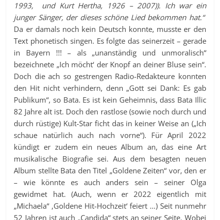
1993, und Kurt Hertha, 1926 – 2007)). Ich war ein
junger Sänger, der dieses schöne Lied bekommen hat.“
Da er damals noch kein Deutsch konnte, musste er den
Text phonetisch singen. Es folgte das seinerzeit – gerade
in Bayern !!! – als „unanständig und unmoralisch“
bezeichnete „Ich möcht‘ der Knopf an deiner Bluse sein“.
Doch die ach so gestrengen Radio-Redakteure konnten
den Hit nicht verhindern, denn „Gott sei Dank: Es gab
Publikum“, so Bata. Es ist kein Geheimnis, dass Bata Illic
82 Jahre alt ist. Doch den rastlose (sowie noch durch und
durch rüstige) Kult-Star ficht das in keiner Weise an („Ich
schaue natürlich auch nach vorne“). Für April 2022
kündigt er zudem ein neues Album an, das eine Art
musikalische Biografie sei. Aus dem besagten neuen
Album stellte Bata den Titel „Goldene Zeiten“ vor, den er
– wie könnte es auch anders sein – seiner Olga
gewidmet hat. (Auch, wenn er 2022 eigentlich mit
„Michaela“ ‚Goldene Hit-Hochzeit‘ feiert …) Seit nunmehr
52 Jahren ist auch „Candida“ stets an seiner Seite. Wobei