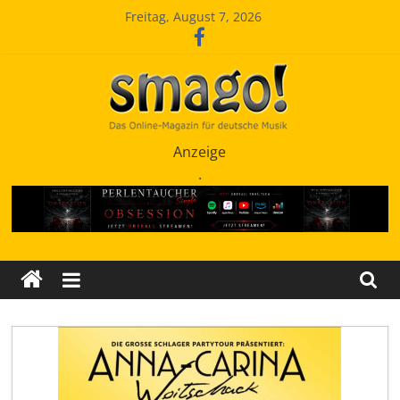
Zum
Freitag, August 7, 2026
Inhalt
springen
Smago
Anzeige
.
SchlagerMAGazinOnline