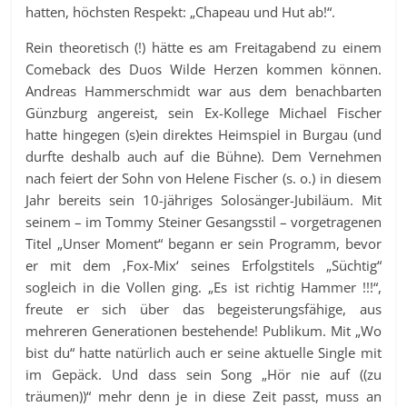
hatten, höchsten Respekt: „Chapeau und Hut ab!“.
Rein theoretisch (!) hätte es am Freitagabend zu einem
Comeback des Duos Wilde Herzen kommen können.
Andreas Hammerschmidt war aus dem benachbarten
Günzburg angereist, sein Ex-Kollege Michael Fischer
hatte hingegen (s)ein direktes Heimspiel in Burgau (und
durfte deshalb auch auf die Bühne). Dem Vernehmen
nach feiert der Sohn von Helene Fischer (s. o.) in diesem
Jahr bereits sein 10-jähriges Solosänger-Jubiläum. Mit
seinem – im Tommy Steiner Gesangsstil – vorgetragenen
Titel „Unser Moment“ begann er sein Programm, bevor
er mit dem ‚Fox-Mix‘ seines Erfolgstitels „Süchtig“
sogleich in die Vollen ging. „Es ist richtig Hammer !!!“,
freute er sich über das begeisterungsfähige, aus
mehreren Generationen bestehende! Publikum. Mit „Wo
bist du“ hatte natürlich auch er seine aktuelle Single mit
im Gepäck. Und dass sein Song „Hör nie auf ((zu
träumen))“ mehr denn je in diese Zeit passt, muss an