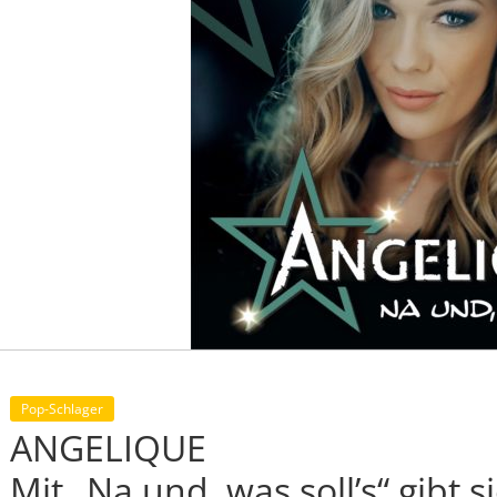
Pop-Schlager
ANGELIQUE
Mit „Na und, was soll’s“ gibt si