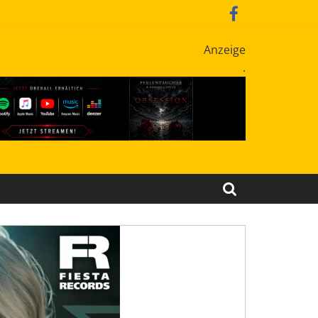
Anzeige
.