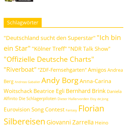
Schlagwörter
"Ich bin
"Deutschland sucht den Superstar"
ein Star"
"Kölner Treff"
"NDR Talk Show"
"Offizielle Deutsche Charts"
"Riverboat"
Amigos
"ZDF-Fernsehgarten"
Andrea
Andy Borg
Anna-Carina
Berg
Andreas Gabalier
Bernhard Brink
Beatrice Egli
Woitschack
Daniela
Alfinito
Die Schlagerpiloten
Dieter Hallervorden
Eloy de Jong
Florian
Eurovision Song Contest
Fantasy
Silbereisen
Giovanni Zarrella
Heino