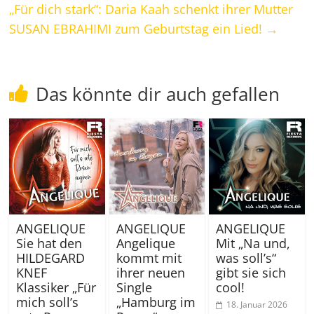
„Für dich stark“: Daria Kaah schenkt ihrer Mutter
SUSAN EBRAHIMI zum Geburtstag ein Lied!
→
Das könnte dir auch gefallen
ANGELIQUE
ANGELIQUE
ANGELIQUE
Sie hat den
Angelique
Mit „Na und,
HILDEGARD
kommt mit
was soll’s“
KNEF
ihrer neuen
gibt sie sich
Klassiker „Für
Single
cool!
mich soll’s
„Hamburg im
18. Januar 2026