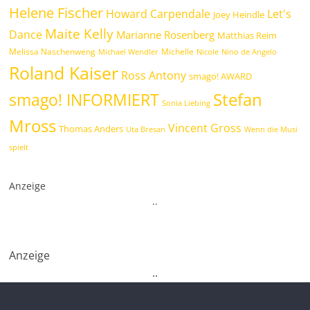
Helene Fischer
Howard Carpendale
Let's
Joey Heindle
Maite Kelly
Dance
Marianne Rosenberg
Matthias Reim
Melissa Naschenweng
Michelle
Michael Wendler
Nicole
Nino de Angelo
Roland Kaiser
Ross Antony
smago! AWARD
Stefan
smago! INFORMIERT
Sonia Liebing
Mross
Vincent Gross
Thomas Anders
Uta Bresan
Wenn die Musi
spielt
Anzeige
.
.
Anzeige
.
.