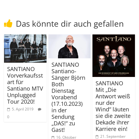
Das könnte dir auch gefallen
SANTIANO
SANTIANO
Santiano-
Vorverkaufsst
Sänger Björn
art für
SANTIANO
Both
Santiano MTV
Mit „Die
Dienstag
Unplugged
Antwort weiß
Vorabend
Tour 2020!
nur der
(17.10.2023)
Wind“ läuten
in der
5. April 2019
sie die zweite
Sendung
0
Dekade ihrer
„DAS!“ zu
Karriere ein!
Gast!
21. September
16. Oktober