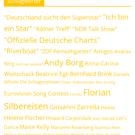
Schlagwörter
"Ich bin
"Deutschland sucht den Superstar"
ein Star"
"Kölner Treff"
"NDR Talk Show"
"Offizielle Deutsche Charts"
"Riverboat"
Amigos
"ZDF-Fernsehgarten"
Andrea
Andy Borg
Anna-Carina
Berg
Andreas Gabalier
Bernhard Brink
Beatrice Egli
Woitschack
Daniela
Alfinito
Die Schlagerpiloten
Dieter Hallervorden
Eloy de Jong
Florian
Eurovision Song Contest
Fantasy
Silbereisen
Giovanni Zarrella
Heino
Helene Fischer
Howard Carpendale
Let's
Joey Heindle
Maite Kelly
Dance
Marianne Rosenberg
Matthias Reim
Melissa Naschenweng
Michelle
Michael Wendler
Nicole
Nino de Angelo