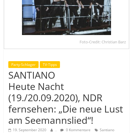
Foto-Credit: Christian Barz
Party-Schlager
TV-Tipps
SANTIANO
Heute Nacht
(19./20.09.2020), NDR
fernsehen: „Die neue Lust
am Seemannslied“!
19. September 2020
.
0 Kommentare
Santiano