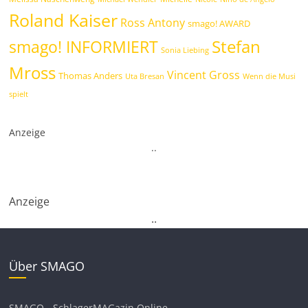
Roland Kaiser
Ross Antony
smago! AWARD
Stefan
smago! INFORMIERT
Sonia Liebing
Mross
Vincent Gross
Thomas Anders
Uta Bresan
Wenn die Musi
spielt
Anzeige
.
.
Anzeige
.
.
Über SMAGO
SMAGO - SchlagerMAGazin Online