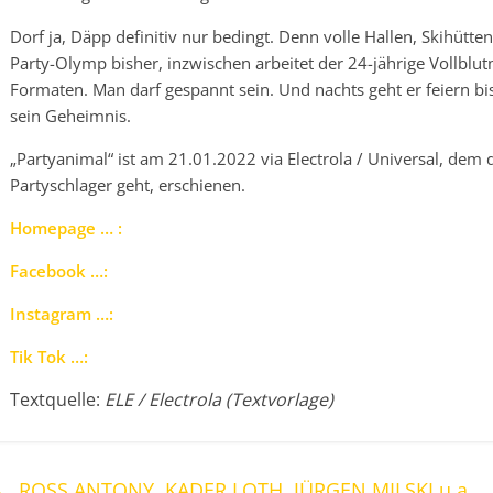
Dorf ja, Däpp definitiv nur bedingt. Denn volle Hallen, Skihütten
Party-Olymp bisher, inzwischen arbeitet der 24-jährige Vollblu
Formaten. Man darf gespannt sein. Und nachts geht er feiern bis 
sein Geheimnis.
„Partyanimal“ ist am 21.01.2022 via Electrola / Universal, de
Partyschlager geht, erschienen.
Homepage … :
Facebook …:
Instagram …:
Tik Tok …:
Textquelle:
ELE / Electrola (Textvorlage)
←
ROSS ANTONY, KADER LOTH, JÜRGEN MILSKI u.a.