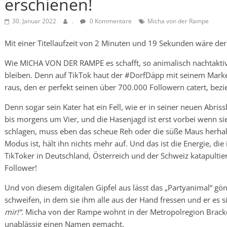
erschienen!
30. Januar 2022
.
0 Kommentare
Micha von der Rampe
Mit einer Titellaufzeit von 2 Minuten und 19 Sekunden wäre de
Wie MICHA VON DER RAMPE es schafft, so animalisch nachtaktiv
bleiben. Denn auf TikTok haut der #DorfDäpp mit seinem Mark
raus, den er perfekt seinen über 700.000 Followern catert, bezi
Denn sogar sein Kater hat ein Fell, wie er in seiner neuen Abrissb
bis morgens um Vier, und die Hasenjagd ist erst vorbei wenn sie 
schlagen, muss eben das scheue Reh oder die süße Maus herha
Modus ist, hält ihn nichts mehr auf. Und das ist die Energie, di
TikToker in Deutschland, Österreich und der Schweiz katapultie
Follower!
Und von diesem digitalen Gipfel aus lässt das „Partyanimal“ gönn
schweifen, in dem sie ihm alle aus der Hand fressen und er es s
mir!“
. Micha von der Rampe wohnt in der Metropolregion Brac
unablässig einen Namen gemacht.