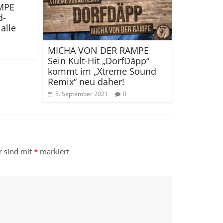
MPE
d-
alle
MICHA VON DER RAMPE
Sein Kult-Hit „DorfDäpp“
kommt im „Xtreme Sound
Remix“ neu daher!
5. September 2021
0
r sind mit
*
markiert