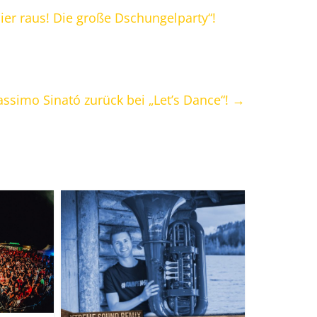
hier raus! Die große Dschungelparty“!
ssimo Sinató zurück bei „Let’s Dance“!
→