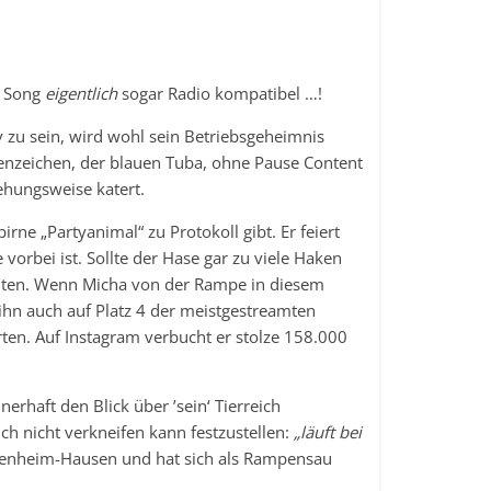
r Song
eigentlich
sogar Radio kompatibel …!
 zu sein, wird wohl sein Betriebsgeheimnis
enzeichen, der blauen Tuba, ohne Pause Content
ehungsweise katert.
irne „Partyanimal“ zu Protokoll gibt. Er feiert
vorbei ist. Sollte der Hase gar zu viele Haken
lten. Wenn Micha von der Rampe in diesem
e ihn auch auf Platz 4 der meistgestreamten
rten. Auf Instagram verbucht er stolze 158.000
erhaft den Blick über ’sein‘ Tierreich
ich nicht verkneifen kann festzustellen:
„läuft bei
kenheim-Hausen und hat sich als Rampensau