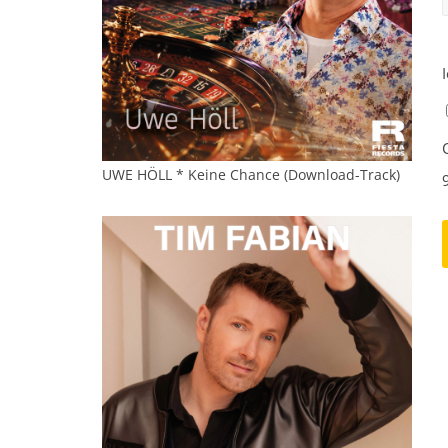
UWE HÖLL * Keine Chance (Download-Track)