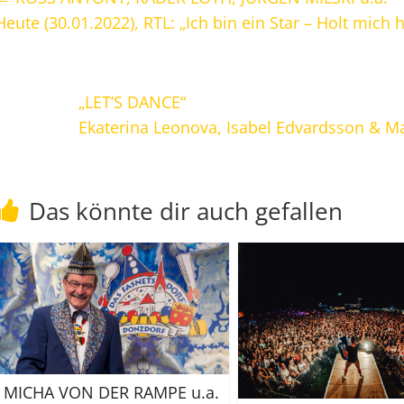
Heute (30.01.2022), RTL: „Ich bin ein Star – Holt mich 
„LET’S DANCE“
Ekaterina Leonova, Isabel Edvardsson & Ma
Das könnte dir auch gefallen
MICHA VON DER RAMPE u.a.