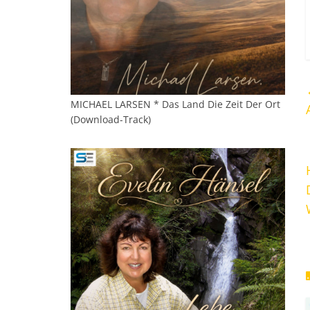
MICHAEL LARSEN * Das Land Die Zeit Der Ort
(Download-Track)