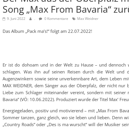
Song „Max From Bavaria“ zur
9. Juni 2022
.
0 Kommentare
Max Weidner
Das Album „Pack ma’s!“ folgt am 22.07.2022!
Er ist do dohoam und in der Welt zu Hause – und dennoch w
schlagen. Was ihn auf seinen Reisen durch die Welt und die 
Augenzwinkern sowie seine unverkennbare Art, dem Leben mit 
MAX WEIDNER, dem Sänger aus der Oberpfalz, der nicht nur bu
Liebe zum Schlager miteinander vereint, sondern mit seiner n
Bavaria“ (VÖ: 10.06.2022). Produziert wurde der Titel Max‘ Fre
Energiegeladen, positiv und motivierend – mit „Max From Bav
Sommer tanzen, ganz gleich, wo sie leben und lieben. Denn wie
„Country Roads“ oder „Des is ma wurscht“ will der Musiker se