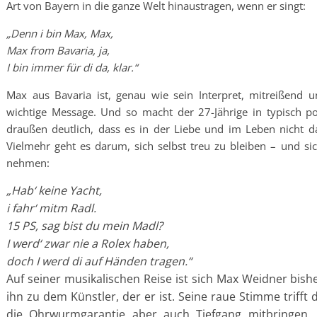
Art von Bayern in die ganze Welt hinaustragen, wenn er singt:
„Denn i bin Max, Max,
Max from Bavaria, ja,
I bin immer für di da, klar.“
Max aus Bavaria ist, genau wie sein Interpret, mitreißend 
wichtige Message. Und so macht der 27-Jährige in typisch 
draußen deutlich, dass es in der Liebe und im Leben nicht d
Vielmehr geht es darum, sich selbst treu zu bleiben – und sic
nehmen:
„Hab‘ keine Yacht,
i fahr‘ mitm Radl.
15 PS, sag bist du mein Madl?
I werd‘ zwar nie a Rolex haben,
doch I werd di auf Händen tragen.“
Auf seiner musikalischen Reise ist sich Max Weidner bis
ihn zu dem Künstler, der er ist. Seine raue Stimme triff
die Ohrwurmgarantie aber auch Tiefgang mitbringen.