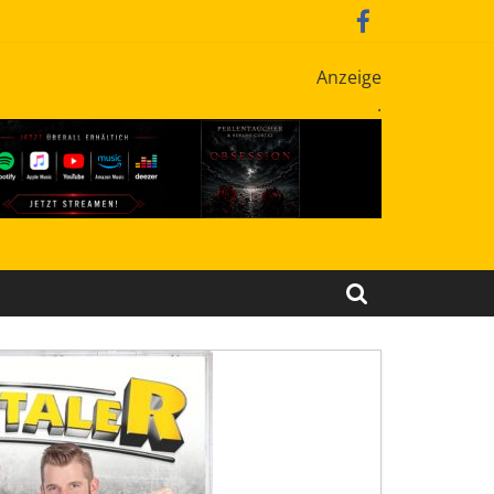
Anzeige
.