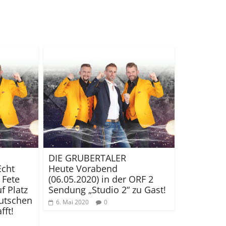
DIE GRUBERTALER
Echt
Heute Vorabend
 Fete
(06.05.2020) in der ORF 2
f Platz
Sendung „Studio 2“ zu Gast!
eutschen
6. Mai 2020
0
fft!