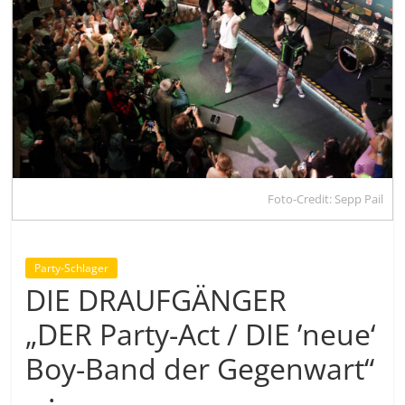
Foto-Credit: Sepp Pail
Party-Schlager
DIE DRAUFGÄNGER
„DER Party-Act / DIE ’neue‘
Boy-Band der Gegenwart“
…: