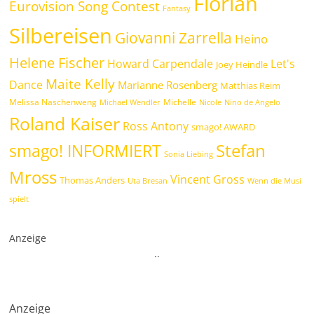
Florian
Eurovision Song Contest
Fantasy
Silbereisen
Giovanni Zarrella
Heino
Helene Fischer
Howard Carpendale
Let's
Joey Heindle
Maite Kelly
Dance
Marianne Rosenberg
Matthias Reim
Melissa Naschenweng
Michelle
Michael Wendler
Nicole
Nino de Angelo
Roland Kaiser
Ross Antony
smago! AWARD
Stefan
smago! INFORMIERT
Sonia Liebing
Mross
Vincent Gross
Thomas Anders
Uta Bresan
Wenn die Musi
spielt
Anzeige
.
.
Anzeige