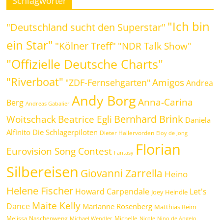
Schlagwörter
"Ich bin
"Deutschland sucht den Superstar"
ein Star"
"Kölner Treff"
"NDR Talk Show"
"Offizielle Deutsche Charts"
"Riverboat"
Amigos
"ZDF-Fernsehgarten"
Andrea
Andy Borg
Anna-Carina
Berg
Andreas Gabalier
Bernhard Brink
Beatrice Egli
Woitschack
Daniela
Alfinito
Die Schlagerpiloten
Dieter Hallervorden
Eloy de Jong
Florian
Eurovision Song Contest
Fantasy
Silbereisen
Giovanni Zarrella
Heino
Helene Fischer
Howard Carpendale
Let's
Joey Heindle
Maite Kelly
Dance
Marianne Rosenberg
Matthias Reim
Melissa Naschenweng
Michelle
Michael Wendler
Nicole
Nino de Angelo