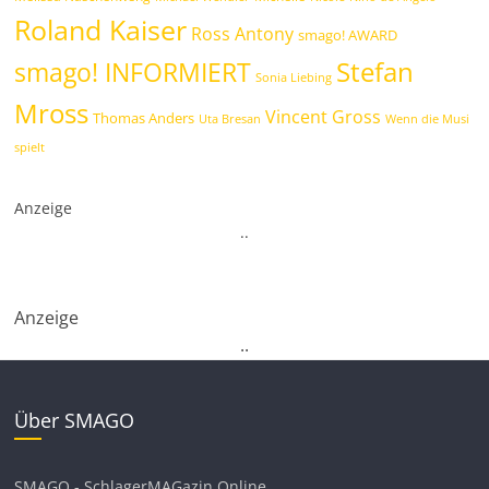
Roland Kaiser
Ross Antony
smago! AWARD
Stefan
smago! INFORMIERT
Sonia Liebing
Mross
Vincent Gross
Thomas Anders
Uta Bresan
Wenn die Musi
spielt
Anzeige
.
.
Anzeige
.
.
Über SMAGO
SMAGO - SchlagerMAGazin Online