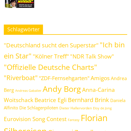
Schlagwörter
"Ich bin
"Deutschland sucht den Superstar"
ein Star"
"Kölner Treff"
"NDR Talk Show"
"Offizielle Deutsche Charts"
"Riverboat"
Amigos
"ZDF-Fernsehgarten"
Andrea
Andy Borg
Anna-Carina
Berg
Andreas Gabalier
Bernhard Brink
Beatrice Egli
Woitschack
Daniela
Alfinito
Die Schlagerpiloten
Dieter Hallervorden
Eloy de Jong
Florian
Eurovision Song Contest
Fantasy