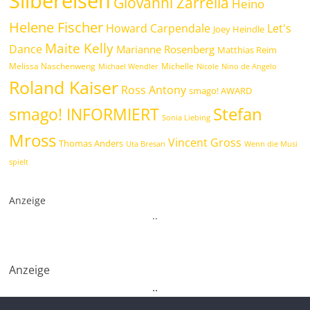
Silbereisen
Giovanni Zarrella
Heino
Helene Fischer
Howard Carpendale
Let's
Joey Heindle
Maite Kelly
Dance
Marianne Rosenberg
Matthias Reim
Melissa Naschenweng
Michelle
Michael Wendler
Nicole
Nino de Angelo
Roland Kaiser
Ross Antony
smago! AWARD
Stefan
smago! INFORMIERT
Sonia Liebing
Mross
Vincent Gross
Thomas Anders
Uta Bresan
Wenn die Musi
spielt
Anzeige
.
.
Anzeige
.
.