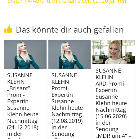
Erster TV-Auftritt mit Gitarre seit ca. 20 Jahren!
→
Das könnte dir auch gefallen
SUSANNE
SUSANNE
SUSANNE
KLEHN
KLEHN
KLEHN
ARD-Promi-
„Brisant“
Promi-
Expertin
Promi-
Expertin
Susanne
Expertin
Susanne
Klehn heute
Susanne
Klehn heute
Nachmittag
Klehn heute
Nachmittag
(15.06.2020)
Nachmittag
(12.08.2019)
in der
(21.12.2018)
in der
Sendung
in der
Sendung
„MDR um 4“ –