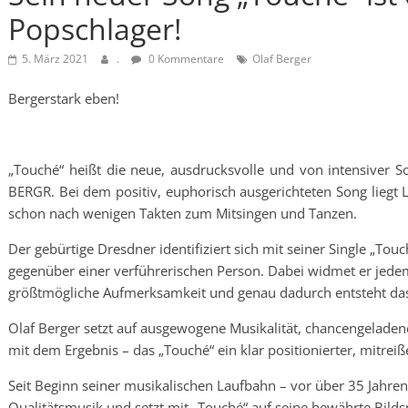
Popschlager!
5. März 2021
.
0 Kommentare
Olaf Berger
Bergerstark eben!
„Touché“ heißt die neue, ausdrucksvolle und von intensiver S
BERGR. Bei dem positiv, euphorisch ausgerichteten Song liegt L
schon nach wenigen Takten zum Mitsingen und Tanzen.
Der gebürtige Dresdner identifiziert sich mit seiner Single „To
gegenüber einer verführerischen Person. Dabei widmet er jed
größtmögliche Aufmerksamkeit und genau dadurch entsteht das 
Olaf Berger setzt auf ausgewogene Musikalität, chancengelad
mit dem Ergebnis – das „Touché“ ein klar positionierter, mitrei
Seit Beginn seiner musikalischen Laufbahn – vor über 35 Jahren 
Qualitätsmusik und setzt mit „Touché“ auf seine bewährte Bild