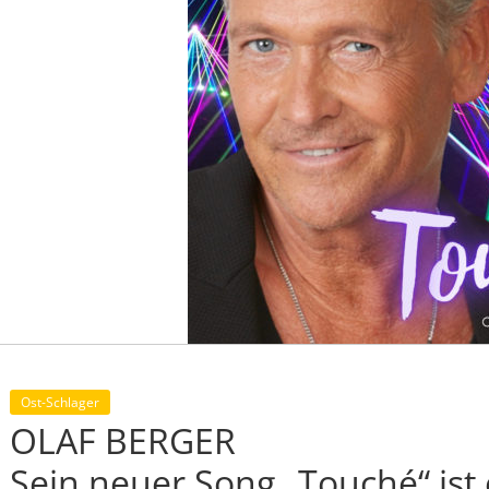
Ost-Schlager
OLAF BERGER
Sein neuer Song „Touché“ ist