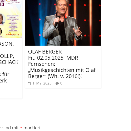
RSON,
OLAF BERGER
OLI.P,
Fr., 02.05.2025, MDR
SCHACK
Fernsehen:
„Musikgeschichten mit Olaf
s für
Berger“ (Wh. v. 2016!)!
erk
1. Mai 2025
0
r sind mit
*
markiert