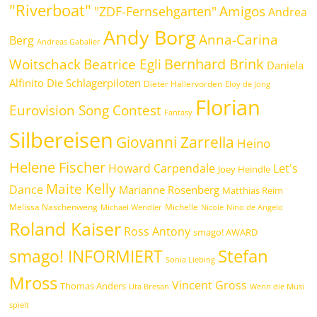
"Riverboat"
Amigos
"ZDF-Fernsehgarten"
Andrea
Andy Borg
Anna-Carina
Berg
Andreas Gabalier
Bernhard Brink
Beatrice Egli
Woitschack
Daniela
Alfinito
Die Schlagerpiloten
Dieter Hallervorden
Eloy de Jong
Florian
Eurovision Song Contest
Fantasy
Silbereisen
Giovanni Zarrella
Heino
Helene Fischer
Howard Carpendale
Let's
Joey Heindle
Maite Kelly
Dance
Marianne Rosenberg
Matthias Reim
Melissa Naschenweng
Michelle
Michael Wendler
Nicole
Nino de Angelo
Roland Kaiser
Ross Antony
smago! AWARD
Stefan
smago! INFORMIERT
Sonia Liebing
Mross
Vincent Gross
Thomas Anders
Uta Bresan
Wenn die Musi
spielt