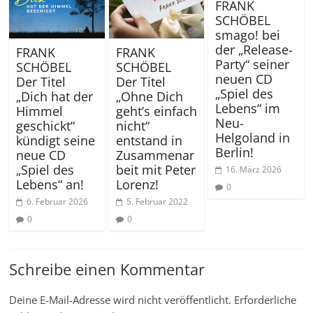
FRANK
SCHÖBEL
smago! bei
der „Release-
FRANK
FRANK
Party“ seiner
SCHÖBEL
SCHÖBEL
neuen CD
Der Titel
Der Titel
„Spiel des
„Dich hat der
„Ohne Dich
Lebens“ im
Himmel
geht’s einfach
Neu-
geschickt“
nicht“
Helgoland in
kündigt seine
entstand in
Berlin!
neue CD
Zusammenar
„Spiel des
beit mit Peter
16. März 2026
Lebens“ an!
Lorenz!
0
6. Februar 2026
5. Februar 2022
0
0
Schreibe einen Kommentar
Deine E-Mail-Adresse wird nicht veröffentlicht.
Erforderliche