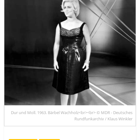
Dur und Moll. 1963. Bärbel Wachholz<br><br> © MDR - Deutsches
Rundfunkarchiv / Klaus Winkler