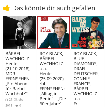
Das könnte dir auch gefallen
ROY BLACK,
BÄRBEL
ROY BLACK,
BLUE
WACHHOLZ
BÄRBEL
DIAMONDS,
Heute
WACHHOLZ
DRAFI
(21.10.2018),
u.a.
DEUTSCHER,
MDR
Heute
CONNIE
FERNSEHEN:
(25.09.2020),
FRANCIS,
„Ein Abend
rbb
BÄRBEL
für Bärbel
FERNSEHEN:
WACHHOLZ
Wachholz“!
„Alltag in
u.a.
Berlin“ – „Die
21. Oktober
Fr.,
60er Jahre“
2018
0