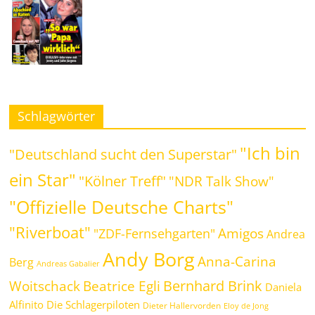
Schlagwörter
"Ich bin
"Deutschland sucht den Superstar"
ein Star"
"Kölner Treff"
"NDR Talk Show"
"Offizielle Deutsche Charts"
"Riverboat"
Amigos
"ZDF-Fernsehgarten"
Andrea
Andy Borg
Anna-Carina
Berg
Andreas Gabalier
Bernhard Brink
Beatrice Egli
Woitschack
Daniela
Alfinito
Die Schlagerpiloten
Dieter Hallervorden
Eloy de Jong