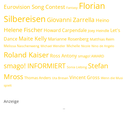
Florian
Eurovision Song Contest
Fantasy
Silbereisen
Giovanni Zarrella
Heino
Helene Fischer
Howard Carpendale
Let's
Joey Heindle
Maite Kelly
Dance
Marianne Rosenberg
Matthias Reim
Melissa Naschenweng
Michelle
Michael Wendler
Nicole
Nino de Angelo
Roland Kaiser
Ross Antony
smago! AWARD
Stefan
smago! INFORMIERT
Sonia Liebing
Mross
Vincent Gross
Thomas Anders
Uta Bresan
Wenn die Musi
spielt
Anzeige
.
.