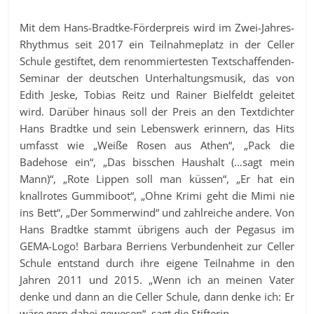
Mit dem Hans-Bradtke-Förderpreis wird im Zwei-Jahres-
Rhythmus seit 2017 ein Teilnahmeplatz in der Celler
Schule gestiftet, dem renommiertesten Textschaffenden-
Seminar der deutschen Unterhaltungsmusik, das von
Edith Jeske, Tobias Reitz und Rainer Bielfeldt geleitet
wird. Darüber hinaus soll der Preis an den Textdichter
Hans Bradtke und sein Lebenswerk erinnern, das Hits
umfasst wie „Weiße Rosen aus Athen“, „Pack die
Badehose ein“, „Das bisschen Haushalt (…sagt mein
Mann)“, „Rote Lippen soll man küssen“, „Er hat ein
knallrotes Gummiboot“, „Ohne Krimi geht die Mimi nie
ins Bett“, „Der Sommerwind“ und zahlreiche andere. Von
Hans Bradtke stammt übrigens auch der Pegasus im
GEMA-Logo! Barbara Berriens Verbundenheit zur Celler
Schule entstand durch ihre eigene Teilnahme in den
Jahren 2011 und 2015. „Wenn ich an meinen Vater
denke und dann an die Celler Schule, dann denke ich: Er
wäre gern dabei gewesen“, sagt die Stifterin.