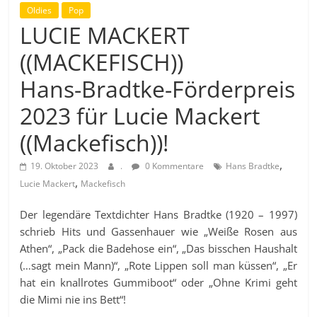
Oldies
Pop
LUCIE MACKERT
((MACKEFISCH))
Hans-Bradtke-Förderpreis
2023 für Lucie Mackert
((Mackefisch))!
,
19. Oktober 2023
.
0 Kommentare
Hans Bradtke
,
Lucie Mackert
Mackefisch
Der legendäre Textdichter Hans Bradtke (1920 – 1997)
schrieb Hits und Gassenhauer wie „
Weiße Rosen aus
Athen“, „Pack die Badehose ein“, „Das bisschen Haushalt
(…sagt mein Mann)“, „Rote Lippen soll man küssen“, „Er
hat ein knallrotes Gummiboot“ oder „Ohne Krimi geht
die Mimi nie ins Bett“!