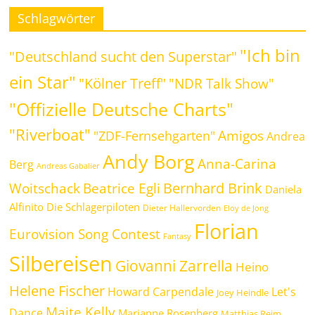
Schlagwörter
"Ich bin
"Deutschland sucht den Superstar"
ein Star"
"Kölner Treff"
"NDR Talk Show"
"Offizielle Deutsche Charts"
"Riverboat"
Amigos
"ZDF-Fernsehgarten"
Andrea
Andy Borg
Anna-Carina
Berg
Andreas Gabalier
Bernhard Brink
Beatrice Egli
Woitschack
Daniela
Alfinito
Die Schlagerpiloten
Dieter Hallervorden
Eloy de Jong
Florian
Eurovision Song Contest
Fantasy
Silbereisen
Giovanni Zarrella
Heino
Helene Fischer
Howard Carpendale
Let's
Joey Heindle
Maite Kelly
Dance
Marianne Rosenberg
Matthias Reim