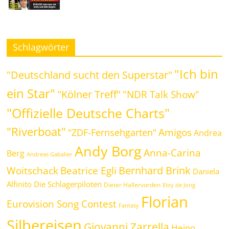
Schlagwörter
"Ich bin
"Deutschland sucht den Superstar"
ein Star"
"Kölner Treff"
"NDR Talk Show"
"Offizielle Deutsche Charts"
"Riverboat"
Amigos
"ZDF-Fernsehgarten"
Andrea
Andy Borg
Anna-Carina
Berg
Andreas Gabalier
Bernhard Brink
Beatrice Egli
Woitschack
Daniela
Alfinito
Die Schlagerpiloten
Dieter Hallervorden
Eloy de Jong
Florian
Eurovision Song Contest
Fantasy
Silbereisen
Giovanni Zarrella
Heino