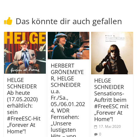
Das könnte dir auch gefallen
HERBERT
GRÖNEMEYE
R, HELGE
HELGE
HELGE
SCHNEIDER
SCHNEIDER
SCHNEIDER
u.a.
Ab heute
Sensations-
Fr./Sa.,
(17.05.2020)
Auftritt beim
05./06.01.202
erhältlich:
#FreeESC mit
4, WDR
sein
„Forever At
Fernsehen:
#FreeESC-Hit
Home“!
„Unsere
„Forever At
17. Mai 2020
lustigsten
Home“!
0
Hits – von