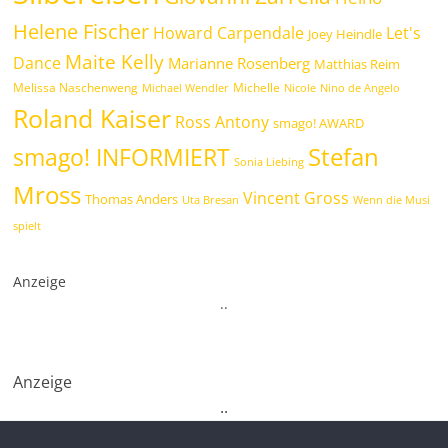
Helene Fischer
Howard Carpendale
Let's
Joey Heindle
Maite Kelly
Dance
Marianne Rosenberg
Matthias Reim
Melissa Naschenweng
Michelle
Michael Wendler
Nicole
Nino de Angelo
Roland Kaiser
Ross Antony
smago! AWARD
Stefan
smago! INFORMIERT
Sonia Liebing
Mross
Vincent Gross
Thomas Anders
Uta Bresan
Wenn die Musi
spielt
Anzeige
.
.
Anzeige
.
.