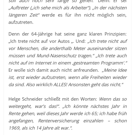
soll auch noch sehr lange so gehen.“
Denn: Er sei
„Auftreter („ich sehe mich als Arbeiter“).
„In der nächsten
längeren Zeit“
werde es für ihn nicht möglich sein,
aufzutreten.
Denn der 64-Jährige hat seine ganz klaren Prinzipien:
„Ich trete nicht auf vor Autos „. Und:
„Ich trete nicht auf
vor Menschen, die anderthalb Meter auseinander sitzen
müssen und Mund-Nasenschutz tragen.“ „Ich trete auch
nicht auf im Internet in einem ‚gestreamten Programm‘.“
Er wolle sich damit auch nicht anfreunden.
„Meine Idee
ist, erst wieder aufzutreten, wenn alle Freiheiten wieder
da sind. Also wirklich ALLES! Ansonsten geht das nicht.“
Helge Schneider schließt mit den Worten:
Wenn das so
weitergeht, war’s das!“. „Ich könnte nächstes Jahr in
Rente gehen, weil dieses Jahr werde ich 65; ich habe früh
angefangen, Rentenversicherung einzahlen – schon
1969, als ich 14 Jahre alt war.“.