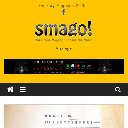
Zum
Samstag, August 8, 2026
Inhalt
springen
Smago
Anzeige
.
SchlagerMAGazinOnline