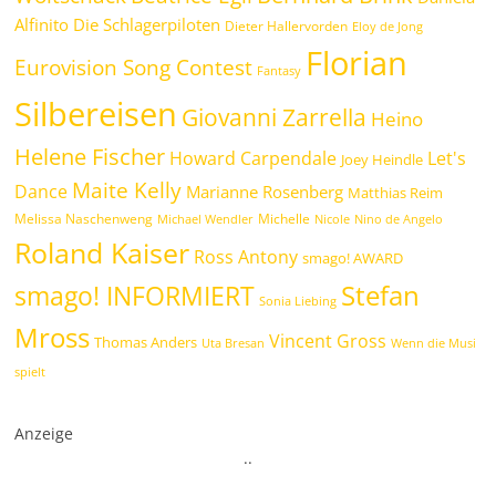
Alfinito
Die Schlagerpiloten
Dieter Hallervorden
Eloy de Jong
Florian
Eurovision Song Contest
Fantasy
Silbereisen
Giovanni Zarrella
Heino
Helene Fischer
Howard Carpendale
Let's
Joey Heindle
Maite Kelly
Dance
Marianne Rosenberg
Matthias Reim
Melissa Naschenweng
Michelle
Michael Wendler
Nicole
Nino de Angelo
Roland Kaiser
Ross Antony
smago! AWARD
Stefan
smago! INFORMIERT
Sonia Liebing
Mross
Vincent Gross
Thomas Anders
Uta Bresan
Wenn die Musi
spielt
Anzeige
.
.