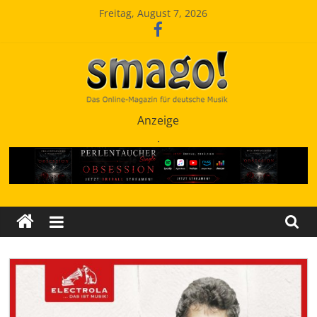
Zum
Freitag, August 7, 2026
Inhalt
springen
Smago
Anzeige
.
SchlagerMAGazinOnline