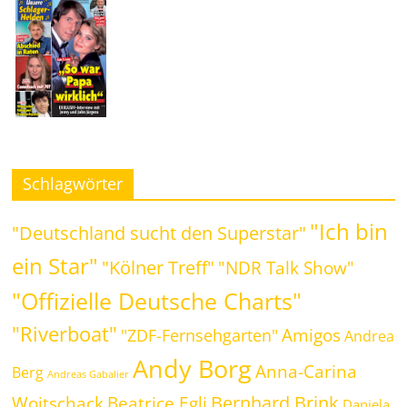
Schlagwörter
"Ich bin
"Deutschland sucht den Superstar"
ein Star"
"Kölner Treff"
"NDR Talk Show"
"Offizielle Deutsche Charts"
"Riverboat"
Amigos
"ZDF-Fernsehgarten"
Andrea
Andy Borg
Anna-Carina
Berg
Andreas Gabalier
Bernhard Brink
Beatrice Egli
Woitschack
Daniela