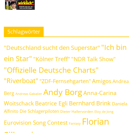
Schlagwörter
"Ich bin
"Deutschland sucht den Superstar"
ein Star"
"Kölner Treff"
"NDR Talk Show"
"Offizielle Deutsche Charts"
"Riverboat"
Amigos
"ZDF-Fernsehgarten"
Andrea
Andy Borg
Anna-Carina
Berg
Andreas Gabalier
Bernhard Brink
Beatrice Egli
Woitschack
Daniela
Alfinito
Die Schlagerpiloten
Dieter Hallervorden
Eloy de Jong
Florian
Eurovision Song Contest
Fantasy