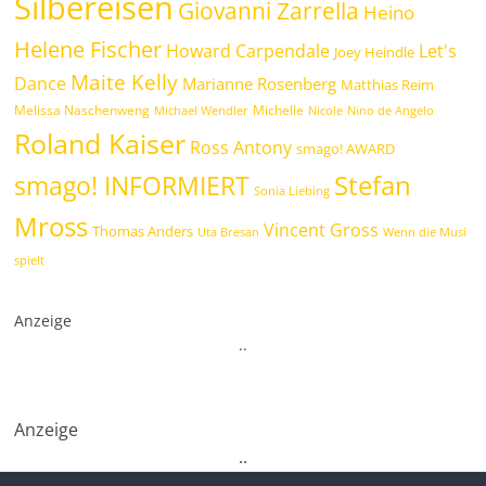
Silbereisen
Giovanni Zarrella
Heino
Helene Fischer
Howard Carpendale
Let's
Joey Heindle
Maite Kelly
Dance
Marianne Rosenberg
Matthias Reim
Melissa Naschenweng
Michelle
Michael Wendler
Nicole
Nino de Angelo
Roland Kaiser
Ross Antony
smago! AWARD
Stefan
smago! INFORMIERT
Sonia Liebing
Mross
Vincent Gross
Thomas Anders
Uta Bresan
Wenn die Musi
spielt
Anzeige
.
.
Anzeige
.
.