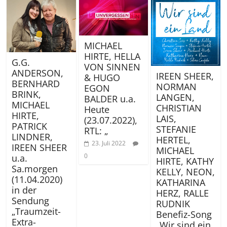
MICHAEL
HIRTE, HELLA
G.G.
VON SINNEN
ANDERSON,
IREEN SHEER,
& HUGO
BERNHARD
NORMAN
EGON
BRINK,
LANGEN,
BALDER u.a.
MICHAEL
CHRISTIAN
Heute
HIRTE,
LAIS,
(23.07.2022),
PATRICK
STEFANIE
RTL: „
LINDNER,
HERTEL,
23. Juli 2022
IREEN SHEER
MICHAEL
0
u.a.
HIRTE, KATHY
Sa.morgen
KELLY, NEON,
(11.04.2020)
KATHARINA
in der
HERZ, RALLE
Sendung
RUDNIK
„Traumzeit-
Benefiz-Song
Extra-
„Wir sind ein