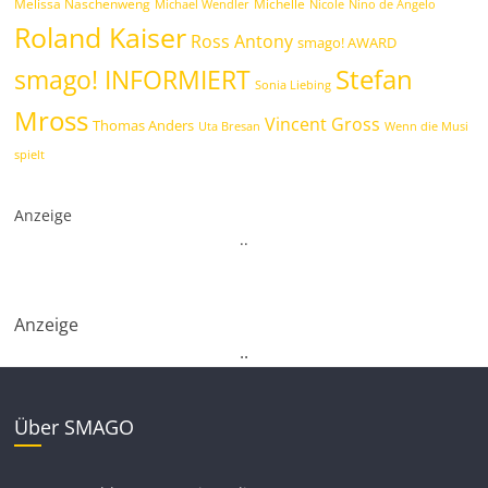
Melissa Naschenweng
Michelle
Michael Wendler
Nicole
Nino de Angelo
Roland Kaiser
Ross Antony
smago! AWARD
Stefan
smago! INFORMIERT
Sonia Liebing
Mross
Vincent Gross
Thomas Anders
Uta Bresan
Wenn die Musi
spielt
Anzeige
.
.
Anzeige
.
.
Über SMAGO