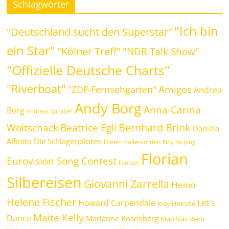
Schlagwörter
"Ich bin
"Deutschland sucht den Superstar"
ein Star"
"Kölner Treff"
"NDR Talk Show"
"Offizielle Deutsche Charts"
"Riverboat"
Amigos
"ZDF-Fernsehgarten"
Andrea
Andy Borg
Anna-Carina
Berg
Andreas Gabalier
Bernhard Brink
Beatrice Egli
Woitschack
Daniela
Alfinito
Die Schlagerpiloten
Dieter Hallervorden
Eloy de Jong
Florian
Eurovision Song Contest
Fantasy
Silbereisen
Giovanni Zarrella
Heino
Helene Fischer
Howard Carpendale
Let's
Joey Heindle
Maite Kelly
Dance
Marianne Rosenberg
Matthias Reim