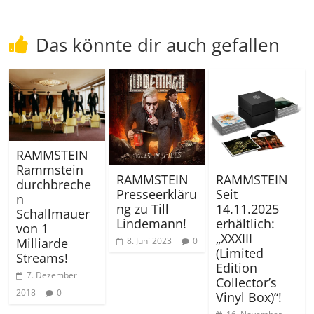
Das könnte dir auch gefallen
RAMMSTEIN
Rammstein
RAMMSTEIN
RAMMSTEIN
durchbreche
Presseerkläru
Seit
n
ng zu Till
14.11.2025
Schallmauer
Lindemann!
erhältlich:
von 1
„XXXIII
8. Juni 2023
0
Milliarde
(Limited
Streams!
Edition
7. Dezember
Collector’s
2018
0
Vinyl Box)“!