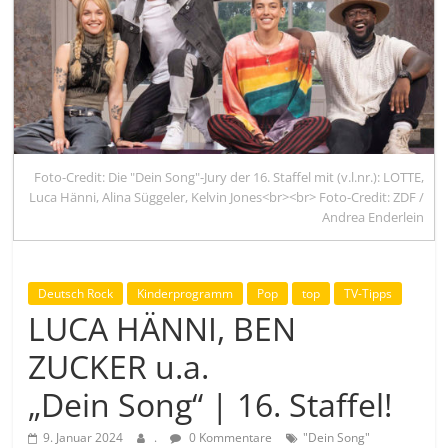
Foto-Credit: Die "Dein Song"-Jury der 16. Staffel mit (v.l.nr.): LOTTE,
Luca Hänni, Alina Süggeler, Kelvin Jones<br><br> Foto-Credit: ZDF /
Andrea Enderlein
Deutsch Rock
Kinderprogramm
Pop
top
TV-Tipps
LUCA HÄNNI, BEN
ZUCKER u.a.
„Dein Song“ | 16. Staffel!
9. Januar 2024
.
0 Kommentare
"Dein Song"