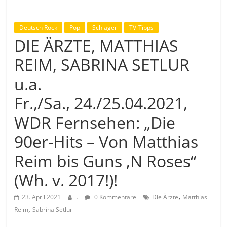
Deutsch Rock
Pop
Schlager
TV-Tipps
DIE ÄRZTE, MATTHIAS
REIM, SABRINA SETLUR
u.a.
Fr.,/Sa., 24./25.04.2021,
WDR Fernsehen: „Die
90er-Hits – Von Matthias
Reim bis Guns ‚N Roses“
(Wh. v. 2017!)!
,
23. April 2021
.
0 Kommentare
Die Ärzte
Matthias
,
Reim
Sabrina Setlur