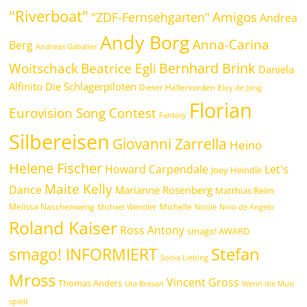
"Riverboat"
Amigos
"ZDF-Fernsehgarten"
Andrea
Andy Borg
Anna-Carina
Berg
Andreas Gabalier
Bernhard Brink
Beatrice Egli
Woitschack
Daniela
Alfinito
Die Schlagerpiloten
Dieter Hallervorden
Eloy de Jong
Florian
Eurovision Song Contest
Fantasy
Silbereisen
Giovanni Zarrella
Heino
Helene Fischer
Howard Carpendale
Let's
Joey Heindle
Maite Kelly
Dance
Marianne Rosenberg
Matthias Reim
Melissa Naschenweng
Michelle
Michael Wendler
Nicole
Nino de Angelo
Roland Kaiser
Ross Antony
smago! AWARD
Stefan
smago! INFORMIERT
Sonia Liebing
Mross
Vincent Gross
Thomas Anders
Uta Bresan
Wenn die Musi
spielt