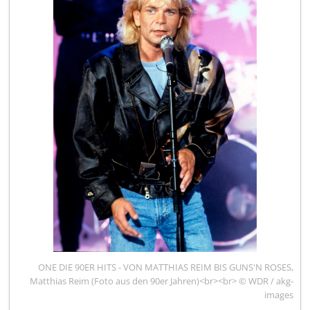
ONE DIE 90ER HITS - VON MATTHIAS REIM BIS GUNS'N ROSES,
Matthias Reim (Foto aus den 90er Jahren)<br><br> © WDR / akg-
images