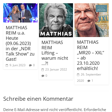
MATTHIAS
REIM u.a.
Heute
MATTHIAS
MATTHIAS
(09.06.2023)
REIM
REIM
in der „NDR
„MR20 – XXL“
Lifting –
Talk Show“ zu
– ab
warum nicht
Gast!
23.10.2020
…?!
9. Juni 2023
0
erhältlich!
23. Januar 2022
26. September
0
2020
1
Schreibe einen Kommentar
Deine E-Mail-Adresse wird nicht veröffentlicht.
Erforderliche