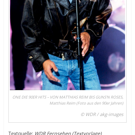
ONE DIE 90ER HITS – VON MATTHIAS REIM BIS GUNS’N ROSES,
Matthias Reim (Foto aus den 90er Jahren)
© WDR / akg-images
Textquelle:
WDR Fernsehen (Textvorlage)