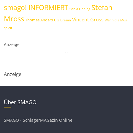
Stefan
smago! INFORMIERT
Sonia Liebing
Mross
Vincent Gross
Thomas Anders
Uta Bresan
Wenn die Musi
spielt
Anzeige
.
.
Anzeige
.
.
Über SMAGO
SMAGO - SchlagerMAGazin Online