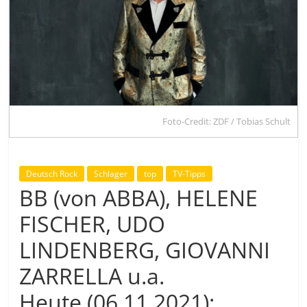
Foto-Credit: ZDF / Tobias Schult
Deutsch Rock
Schlager
top
TV-Tipps
BB (von ABBA), HELENE
FISCHER, UDO
LINDENBERG, GIOVANNI
ZARRELLA u.a.
Heute (06.11.2021):