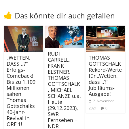
Das könnte dir auch gefallen
RUDI
THOMAS
„WETTEN,
CARRELL,
GOTTSCHALK
DASS ..?“
FRANK
Rekord-Werte
Erfolgs-
ELSTNER,
für „Wetten,
Comeback!
THOMAS
dass ..?“
Bis zu 1,109
GOTTSCHALK
Jubiläums-
Millionen
, MICHAEL
Ausgabe!
sahen
SCHANZE u.a.
Thomas
Heute
7. November
Gottschalks
(29.12.2023),
2021
0
40-Jahr-
SWR
Revival in
Fernsehen +
ORF 1!
NDR