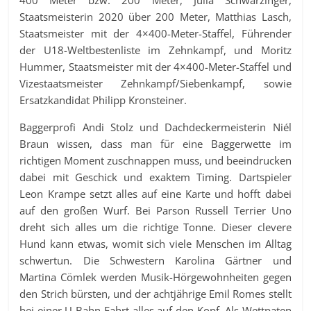
Staatsmeisterin 2020 über 200 Meter, Matthias Lasch,
Staatsmeister mit der 4×400-Meter-Staffel, Führender
der U18-Weltbestenliste im Zehnkampf, und Moritz
Hummer, Staatsmeister mit der 4×400-Meter-Staffel und
Vizestaatsmeister Zehnkampf/Siebenkampf, sowie
Ersatzkandidat Philipp Kronsteiner.
Baggerprofi Andi Stolz und Dachdeckermeisterin Niél
Braun wissen, dass man für eine Baggerwette im
richtigen Moment zuschnappen muss, und beeindrucken
dabei mit Geschick und exaktem Timing. Dartspieler
Leon Krampe setzt alles auf eine Karte und hofft dabei
auf den großen Wurf. Bei Parson Russell Terrier Uno
dreht sich alles um die richtige Tonne. Dieser clevere
Hund kann etwas, womit sich viele Menschen im Alltag
schwertun. Die Schwestern Karolina Gärtner und
Martina Cömlek werden Musik-Hörgewohnheiten gegen
den Strich bürsten, und der achtjährige Emil Romes stellt
bei einer U-Bahn-Fahrt alles auf den Kopf. Als Wettpaten