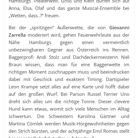
Hamburgs Theaterwelt. Groß und Klein dürfen sich auf
Anna, Elsa, Olaf und das ganze Musical-Ensemble bei
„Wetten, dass..?“ freuen.
Bei der „spritzigen“ Außenwette, die von
Giovanni
Zarrella
moderiert wird, gehen Feuerwehrleute aus der
Nähe Hamburgs gegen einen vermeintlich
unbezwingbaren Gegner aus Österreich ins Rennen.
Baggerprofi Andi Stolz und Dachdeckermeisterin Niél
Braun wissen, dass man für eine Baggerwette im
richtigen Moment zuschnappen muss und beeindrucken
dabei mit Geschick und exaktem Timing. Dartspieler
Leon Krampe setzt alles auf eine Karte und hofft dabei
auf den großen Wurf. Bei Parson Russel Terrier Uno
dreht sich alles um die richtige Tonne. Dieser clevere
Hund kann etwas, womit sich viele Menschen im Alltag
schwertun. Die Schwestern Karolina Gärtner und
Martina Cömlek werden Musik-Hörgewohnheiten gegen
den Strich bürsten, und der achtjährige Emil Romes stellt