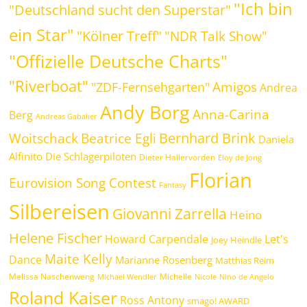
"Ich bin
"Deutschland sucht den Superstar"
ein Star"
"Kölner Treff"
"NDR Talk Show"
"Offizielle Deutsche Charts"
"Riverboat"
Amigos
"ZDF-Fernsehgarten"
Andrea
Andy Borg
Anna-Carina
Berg
Andreas Gabalier
Bernhard Brink
Beatrice Egli
Woitschack
Daniela
Alfinito
Die Schlagerpiloten
Dieter Hallervorden
Eloy de Jong
Florian
Eurovision Song Contest
Fantasy
Silbereisen
Giovanni Zarrella
Heino
Helene Fischer
Howard Carpendale
Let's
Joey Heindle
Maite Kelly
Dance
Marianne Rosenberg
Matthias Reim
Melissa Naschenweng
Michelle
Michael Wendler
Nicole
Nino de Angelo
Roland Kaiser
Ross Antony
smago! AWARD