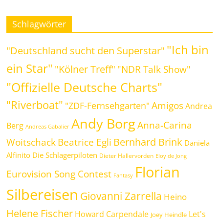
Schlagwörter
"Ich bin
"Deutschland sucht den Superstar"
ein Star"
"Kölner Treff"
"NDR Talk Show"
"Offizielle Deutsche Charts"
"Riverboat"
Amigos
"ZDF-Fernsehgarten"
Andrea
Andy Borg
Anna-Carina
Berg
Andreas Gabalier
Bernhard Brink
Beatrice Egli
Woitschack
Daniela
Alfinito
Die Schlagerpiloten
Dieter Hallervorden
Eloy de Jong
Florian
Eurovision Song Contest
Fantasy
Silbereisen
Giovanni Zarrella
Heino
Helene Fischer
Howard Carpendale
Let's
Joey Heindle