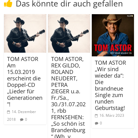
Das könnte dir auch gefallen
TOM ASTOR
TOM ASTOR,
TOM ASTOR
Am
REX GILDO,
„Wir sind
15.03.2019
ROLAND
wieder da“:
erscheint die
NEUDERT,
Die
Doppel-CD
PETRA
brandneue
„Lieder für
ZIEGER u.a.
Single zum
Generationen
Fr./Sa.,
runden
“!
30./31.07.202
Geburtstag!
1, rbb
14. Dezember
16. März 2023
FERNSEHEN:
2018
0
„So schön ist
0
Brandenburg
“ (Wh. v.