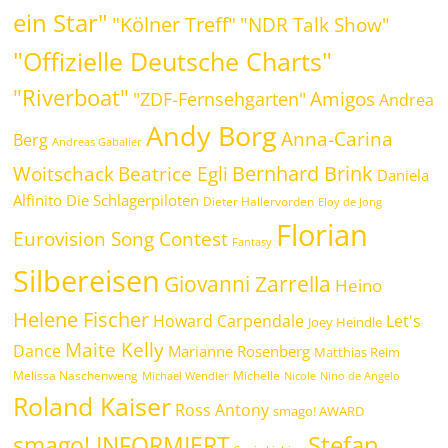
ein Star"
"Kölner Treff"
"NDR Talk Show"
"Offizielle Deutsche Charts"
"Riverboat"
Amigos
"ZDF-Fernsehgarten"
Andrea
Andy Borg
Anna-Carina
Berg
Andreas Gabalier
Bernhard Brink
Beatrice Egli
Woitschack
Daniela
Alfinito
Die Schlagerpiloten
Dieter Hallervorden
Eloy de Jong
Florian
Eurovision Song Contest
Fantasy
Silbereisen
Giovanni Zarrella
Heino
Helene Fischer
Howard Carpendale
Let's
Joey Heindle
Maite Kelly
Dance
Marianne Rosenberg
Matthias Reim
Melissa Naschenweng
Michelle
Michael Wendler
Nicole
Nino de Angelo
Roland Kaiser
Ross Antony
smago! AWARD
Stefan
smago! INFORMIERT