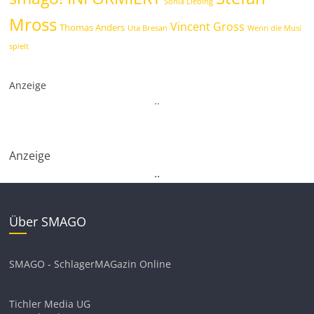
Sonia Liebing
Mross
Vincent Gross
Thomas Anders
Uta Bresan
Wenn die Musi
spielt
Anzeige
.
.
Anzeige
.
.
Über SMAGO
SMAGO - SchlagerMAGazin Online
Tichler Media UG