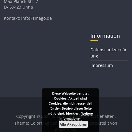
Max-Planck-Str. 7
D- 59423 Unna
Kontakt: info@smago.de
Information
Datenschutzerklär
ung
Impressum
Diese Webseite benutzt
Cookies. Aktuell sind
Cookies, die nicht essentiell
für den Betrieb dieser Seite
nötig sind, blockiert.
Weitere
Copyright © 2026
Smago
. Alle Rechte vorbehalten.
Informationen
Theme:
ColorMag
von ThemeGrill. Bereitgestellt von
Alle Akzeptieren
WordPress
.