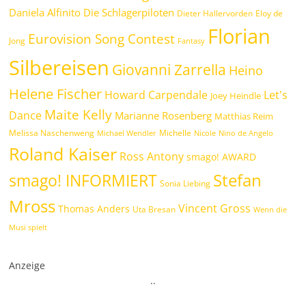
Daniela Alfinito
Die Schlagerpiloten
Dieter Hallervorden
Eloy de
Florian
Eurovision Song Contest
Jong
Fantasy
Silbereisen
Giovanni Zarrella
Heino
Helene Fischer
Howard Carpendale
Let's
Joey Heindle
Maite Kelly
Dance
Marianne Rosenberg
Matthias Reim
Melissa Naschenweng
Michelle
Michael Wendler
Nicole
Nino de Angelo
Roland Kaiser
Ross Antony
smago! AWARD
Stefan
smago! INFORMIERT
Sonia Liebing
Mross
Vincent Gross
Thomas Anders
Uta Bresan
Wenn die
Musi spielt
Anzeige
.
.