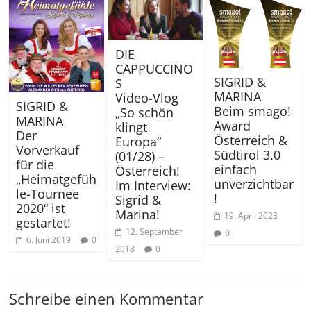
DIE
CAPPUCCINO
SIGRID &
S
MARINA
Video-Vlog
SIGRID &
Beim smago!
„So schön
MARINA
Award
klingt
Der
Österreich &
Europa“
Vorverkauf
Südtirol 3.0
(01/28) –
für die
einfach
Österreich!
„Heimatgefüh
unverzichtbar
Im Interview:
le-Tournee
!
Sigrid &
2020“ ist
Marina!
19. April 2023
gestartet!
12. September
0
6. Juni 2019
0
2018
0
Schreibe einen Kommentar